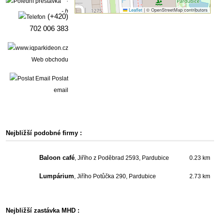
Leaflet
|
© OpenStreetMap contributors
- h
(+420)
702 006 383
Web obchodu
Poslat
email
Nejbližší podobné firmy :
Baloon café
, Jiřího z Poděbrad 2593, Pardubice
0.23 km
Lumpárium
, Jiřího Potůčka 290, Pardubice
2.73 km
Nejbližší zastávka MHD :