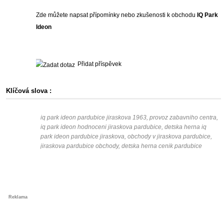
Zde můžete napsat přípomínky nebo zkušenosti k obchodu
IQ Park
Ideon
Přidat příspěvek
Klíčová slova :
iq park ideon pardubice jiraskova 1963, provoz zabavniho centra,
iq park ideon hodnoceni jiraskova pardubice, detska herna iq
park ideon pardubice jiraskova, obchody v jiraskova pardubice,
jiraskova pardubice obchody, detska herna cenik pardubice
Reklama