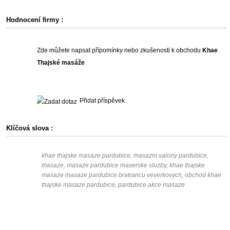
Hodnocení firmy :
Zde můžete napsat přípomínky nebo zkušenosti k obchodu
Khae
Thajské masáže
Přidat příspěvek
Klíčová slova :
khae thajske masaze pardubice, masazni salony pardubice,
masaze, masaze pardubice maserske sluzby, khae thajske
masaze masaze pardubice bratrancu veverkovych, obchod khae
thajske masaze pardubice, pardubice akce masaze