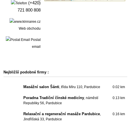
(+420)
721 800 808
Web obchodu
Poslat
email
Nejbližší podobné firmy :
Masážní salon Šánti
, třída Míru 110, Pardubice
0.02 km
Poradna Tradiční čínské medicíny
, náměstí
0.13 km
Republiky 56, Pardubice
Relaxační a regenerační masáže Pardubice
,
0.16 km
Jindřišská 33, Pardubice