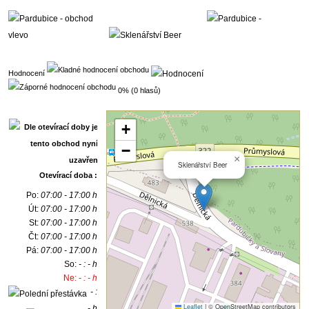
Hodnocení
0% (0 hlasů)
+
−
×
Sklenářství Beer
Otevírací doba :
Po:
07:00 - 17:00 h
Út:
07:00 - 17:00 h
St:
07:00 - 17:00 h
Čt:
07:00 - 17:00 h
Pá:
07:00 - 17:00 h
So:
- : - h
Ne:
- : - h
- :
Leaflet
|
© OpenStreetMap contributors
- h