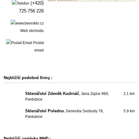
(+420)
725 756 226
Web obchodu
Poslat
email
Nejbližší podobné firmy :
Sklenářství Zdeněk Kudrnáč
, Jana Zajíce 968,
2.1 km
Pardubice
Sklenářství Poledno
, Generála Svobody 78,
5.9 km
Pardubice
Nejbližší zastávka MHD :