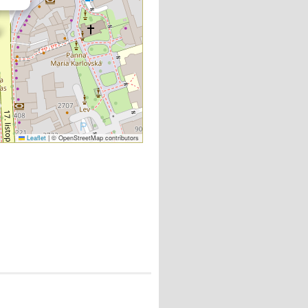
Leaflet
|
© OpenStreetMap contributors