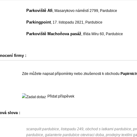
Parkoviště Afi
, Masarykovo náměstí 2799, Pardubice
Parkingpoint
, 17. listopadu 2821, Pardubice
Parkoviště Machoňova pasáž
, třída Míru 60, Pardubice
nocení firmy :
Zde můžete napsat přípomínky nebo zkušenosti k obchodu
Papirnict
Přidat příspěvek
ová slova :
scanquilt pardubice, listopadu 249, obchod s latkami pardubice, pro
pardubice, galanterie pardubice oteviraci doba, prodejny textilni g