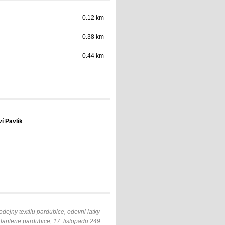
0.12 km
0.38 km
0.44 km
ví Pavlík
dejny textilu pardubice, odevni latky
alanterie pardubice, 17. listopadu 249