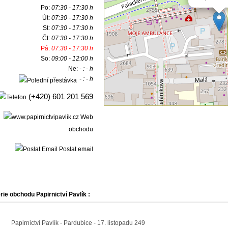
Po:
07:30 - 17:30 h
Út:
07:30 - 17:30 h
St:
07:30 - 17:30 h
Čt:
07:30 - 17:30 h
Pá:
07:30 - 17:30 h
So:
09:00 - 12:00 h
Ne:
- : - h
- : - h
(+420) 601 201 569
Web
obchodu
Poslat email
rie obchodu Papirnictví Pavlík :
Papirnictví Pavlík - Pardubice - 17. listopadu 249