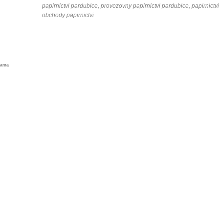
papirnictvi pardubice, provozovny papirnictvi pardubice, papirnictv
obchody papirnictvi
lama