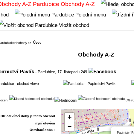
Obchody A-Z
chod
Polední menu
Vložit obchod
Úvod
Obchody A-Z
irnictví Pavlík
- Pardubice,
17. listopadu 249
ocení
0% (0
+
−
Otevírací doba :
Papirnictví P