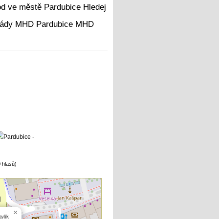
Hledej
MHD
 hlasů)
×
avlík