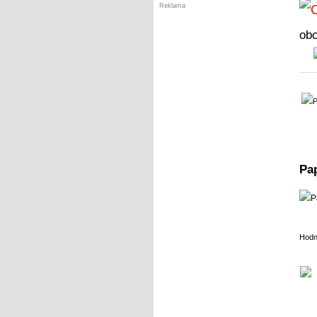
Reklama
ob
Pap
Hodn