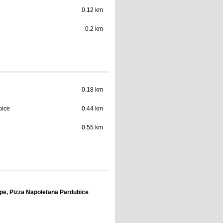
0.12 km
0.2 km
0.18 km
bice
0.44 km
0.55 km
pe, Pizza Napoletana Pardubice