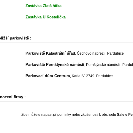
Zastávka Zlatá štika
Zastávka U Kostelíčka
ližší parkoviště :
Parkoviště Katastrální úřad
, Čechovo nábřeží , Pardubice
Parkoviště Pernštýnské náměstí
, Pernštýnské náměstí , Pardu
Parkovací dům Centrum
, Karla IV. 2749, Pardubice
nocení firmy :
Zde můžete napsat přípomínky nebo zkušenosti k obchodu
Sale e Pe