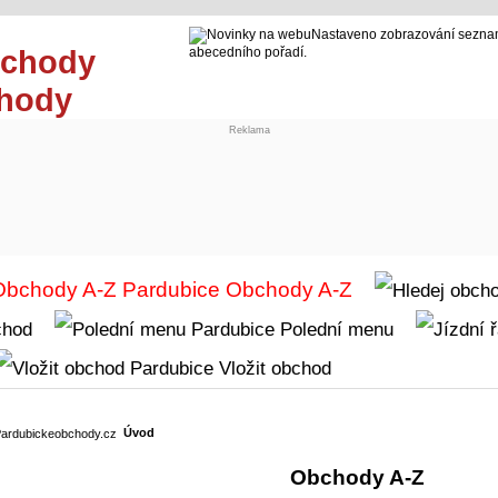
Nastaveno zobrazování seznam
abecedního pořadí.
chody
Reklama
Obchody A-Z
chod
Polední menu
Vložit obchod
Úvod
Obchody A-Z