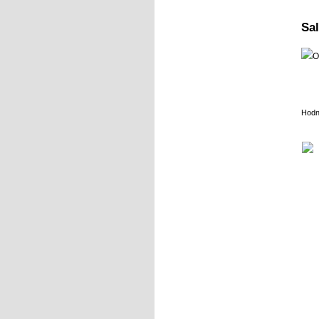
Sal
Hodn