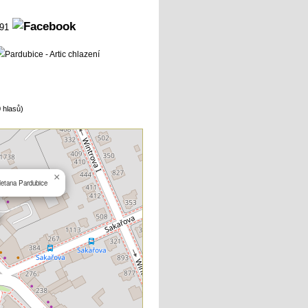
291
 hlasů)
×
letana Pardubice