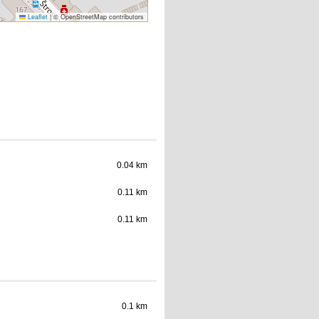
Leaflet
|
© OpenStreetMap contributors
0.04 km
0.11 km
0.11 km
0.1 km