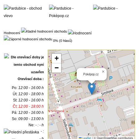
Hodnocení
0% (0 hlasů)
+
−
×
Poképop.cz
Otevírací doba :
Po:
12:00 - 16:00 h
Út:
12:00 - 18:00 h
St:
12:00 - 16:00 h
Čt:
12:00 - 18:00 h
Pá:
12:00 - 16:00 h
So:
09:00 - 13:00 h
Ne:
- : - h
- :
Leaflet
|
© OpenStreetMap contributors
- h