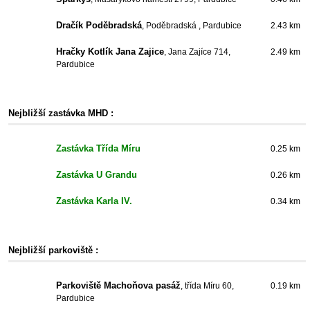
Dračík Poděbradská
, Poděbradská , Pardubice
2.43 km
Hračky Kotlík Jana Zajice
, Jana Zajíce 714,
2.49 km
Pardubice
Nejbližší zastávka MHD :
Zastávka Třída Míru
0.25 km
Zastávka U Grandu
0.26 km
Zastávka Karla IV.
0.34 km
Nejbližší parkoviště :
Parkoviště Machoňova pasáž
, třída Míru 60,
0.19 km
Pardubice