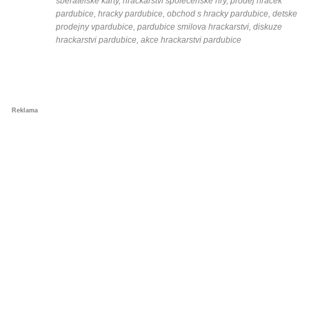
sberatelske karty, hrackarstvi spolecenske hry, prodej hracek
pardubice, hracky pardubice, obchod s hracky pardubice, detske
prodejny vpardubice, pardubice smilova hrackarstvi, diskuze
hrackarstvi pardubice, akce hrackarstvi pardubice
Reklama