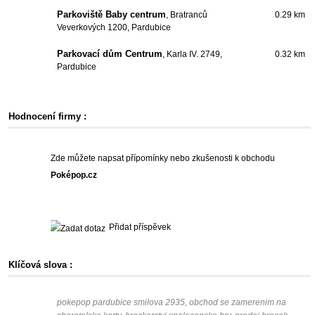
Parkoviště Baby centrum
, Bratranců
0.29 km
Veverkových 1200, Pardubice
Parkovací dům Centrum
, Karla IV. 2749,
0.32 km
Pardubice
Hodnocení firmy :
Zde můžete napsat přípomínky nebo zkušenosti k obchodu
Poképop.cz
Přidat příspěvek
Klíčová slova :
pokepop pardubice smilova 2935, obchod se zamerenim na