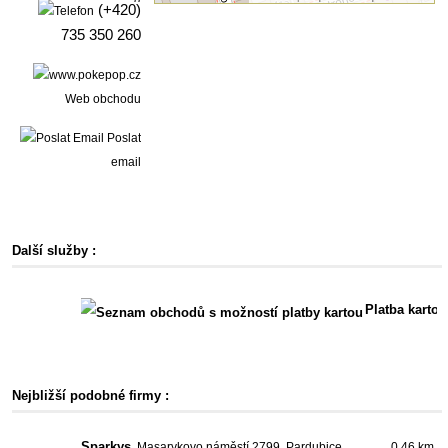
(+420)
735 350 260
Web obchodu
Poslat
email
Další služby :
Platba kartou
Nejbližší podobné firmy :
Sparkys
, Masarykovo náměstí 2799, Pardubice
0.46 km