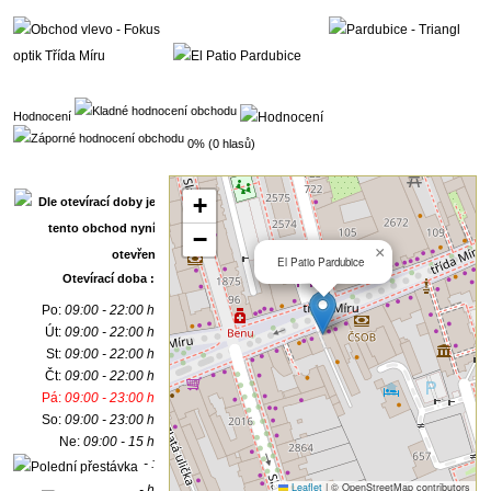
Hodnocení
0% (0 hlasů)
+
−
×
El Patio Pardubice
Otevírací doba :
Po:
09:00 - 22:00 h
Út:
09:00 - 22:00 h
St:
09:00 - 22:00 h
Čt:
09:00 - 22:00 h
Pá:
09:00 - 23:00 h
So:
09:00 - 23:00 h
Ne:
09:00 - 15 h
- :
Leaflet
|
© OpenStreetMap contributors
- h