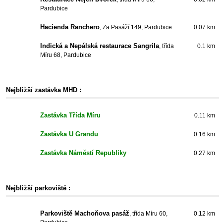
Pardubice
Hacienda Ranchero
, Za Pasáží 149, Pardubice
0.07 km
Indická a Nepálská restaurace Sangrila
, třída
0.1 km
Míru 68, Pardubice
Nejbližší zastávka MHD :
Zastávka Třída Míru
0.11 km
Zastávka U Grandu
0.16 km
Zastávka Náměstí Republiky
0.27 km
Nejbližší parkoviště :
Parkoviště Machoňova pasáž
, třída Míru 60,
0.12 km