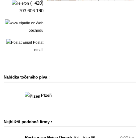
(+420)
703 606 190
Web
obchodu
Poslat
email
Nabídka točeného piva :
Plzeň
Nejbližší podobné firmy :
Restaurace Nejen Dvorek
, třída Míru 66,
0.02 km