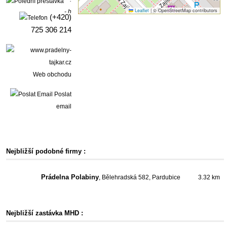
Leaflet
|
© OpenStreetMap contributors
- h
(+420)
725 306 214
Web obchodu
Poslat
email
Nejbližší podobné firmy :
Prádelna Polabiny
, Bělehradská 582, Pardubice
3.32 km
Nejbližší zastávka MHD :