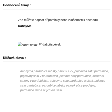
Hodnocení firmy :
Zde můžete napsat přípomínky nebo zkušenosti k obchodu
DannyMa
Přidat příspěvek
Klíčová slova :
dannyma pardubice labsky palouk 495, pujcovna satu pardubice,
pujcovny satu v pardubicich, plesove saty pardubice, svatebni
salony v pardubicich, pujcovna satu pardubice a okoli, pujcova
satu pardubice, pardubice labsky palouk ulice prodejny,
pardubice levne pujcovna satu