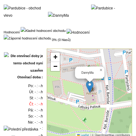
Hodnocení
0% (0 hlasů)
+
−
×
DannyMa
Otevírací doba :
Po:
- : - h
Út:
- : - h
St:
- : - h
Čt:
- : - h
Pá:
- : - h
So:
- : - h
Ne:
- : - h
- :
Leaflet
|
© OpenStreetMap contributors
- h