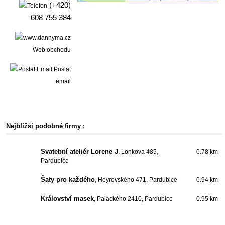
(+420)
608 755 384
Web obchodu
Poslat
email
Nejbližší podobné firmy :
Svatební ateliér Lorene J
, Lonkova 485,
0.78 km
Pardubice
Šaty pro každého
, Heyrovského 471, Pardubice
0.94 km
Království masek
, Palackého 2410, Pardubice
0.95 km