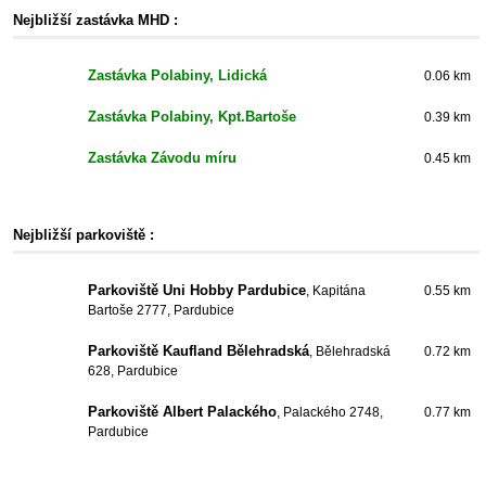
Nejbližší zastávka MHD :
Zastávka Polabiny, Lidická
0.06 km
Zastávka Polabiny, Kpt.Bartoše
0.39 km
Zastávka Závodu míru
0.45 km
Nejbližší parkoviště :
Parkoviště Uni Hobby Pardubice
, Kapitána
0.55 km
Bartoše 2777, Pardubice
Parkoviště Kaufland Bělehradská
, Bělehradská
0.72 km
628, Pardubice
Parkoviště Albert Palackého
, Palackého 2748,
0.77 km
Pardubice