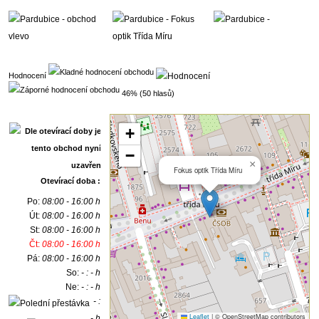
Hodnocení
46% (50 hlasů)
+
−
×
Fokus optik Třída Míru
Otevírací doba :
Po:
08:00 - 16:00 h
Út:
08:00 - 16:00 h
St:
08:00 - 16:00 h
Čt:
08:00 - 16:00 h
Pá:
08:00 - 16:00 h
So:
- : - h
Ne:
- : - h
- :
Leaflet
|
© OpenStreetMap contributors
- h