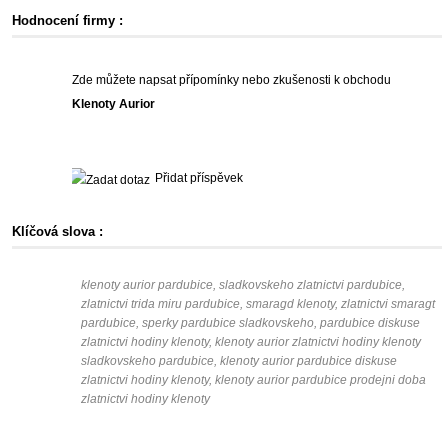
Hodnocení firmy :
Zde můžete napsat přípomínky nebo zkušenosti k obchodu
Klenoty Aurior
Přidat příspěvek
Klíčová slova :
klenoty aurior pardubice, sladkovskeho zlatnictvi pardubice,
zlatnictvi trida miru pardubice, smaragd klenoty, zlatnictvi smaragt
pardubice, sperky pardubice sladkovskeho, pardubice diskuse
zlatnictvi hodiny klenoty, klenoty aurior zlatnictvi hodiny klenoty
sladkovskeho pardubice, klenoty aurior pardubice diskuse
zlatnictvi hodiny klenoty, klenoty aurior pardubice prodejni doba
zlatnictvi hodiny klenoty