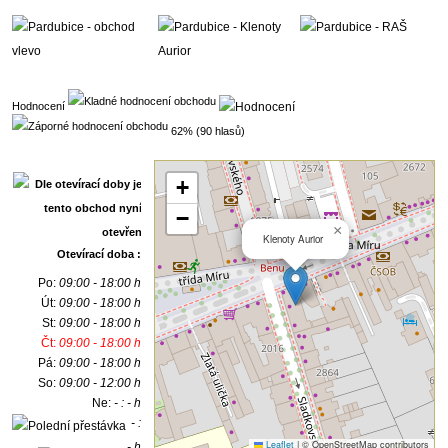
Hodnocení
62% (90 hlasů)
+
−
×
Klenoty Aurior
Otevírací doba :
Po:
09:00 - 18:00 h
Út:
09:00 - 18:00 h
St:
09:00 - 18:00 h
Čt:
09:00 - 18:00 h
Pá:
09:00 - 18:00 h
So:
09:00 - 12:00 h
Ne:
- : - h
- :
Leaflet
|
© OpenStreetMap contributors
- h