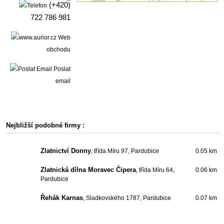
(+420)
722 786 981
Web
obchodu
Poslat
email
Nejbližší podobné firmy :
Zlatnictví Donny
, třída Míru 97, Pardubice
0.05 km
Zlatnická dílna Moravec Čipera
, třída Míru 64,
0.06 km
Pardubice
Řehák Karnas
, Sladkovského 1787, Pardubice
0.07 km