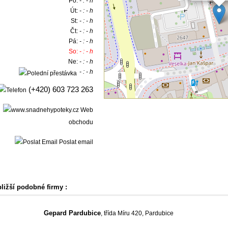
Po:
- : - h
Út:
- : - h
St:
- : - h
Čt:
- : - h
Pá:
- : - h
So:
- : - h
Ne:
- : - h
- : - h
(+420) 603 723 263
Web
obchodu
Poslat email
bližší podobné firmy :
Gepard Pardubice
, třída Míru 420, Pardubice