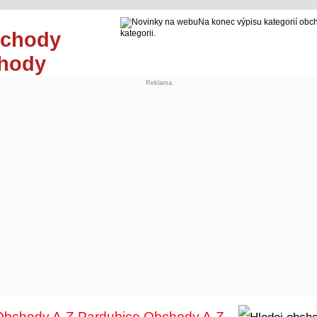
Na konec výpisu kategorií obc
kategorii.
chody
Reklama
Obchody A-Z