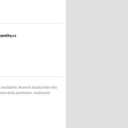
potéky.cz
pardubice, financni sluzby trida miru
ovozni doba pardubice, hodnoceni