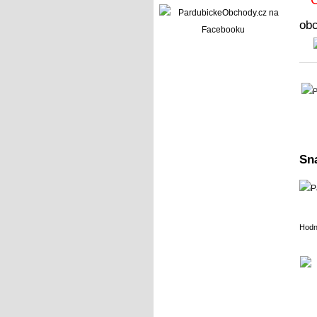
ob
Sn
Hodn