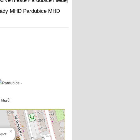
Hledej
MHD
 hlasů)
×
ky.cz