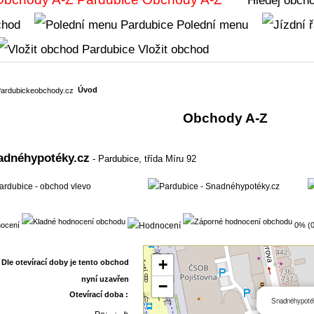
chod
Polední menu
Vložit obchod
Úvod
Obchody A-Z
adnéhypotéky.cz
- Pardubice,
třída Míru 92
ocení
0% (0
+
−
Otevírací doba :
Snadnéhypoté