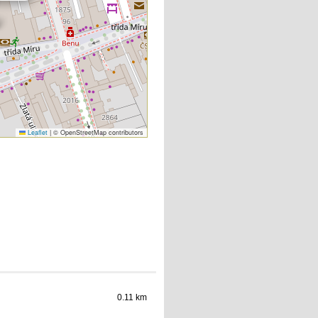
Leaflet
|
© OpenStreetMap contributors
0.11 km