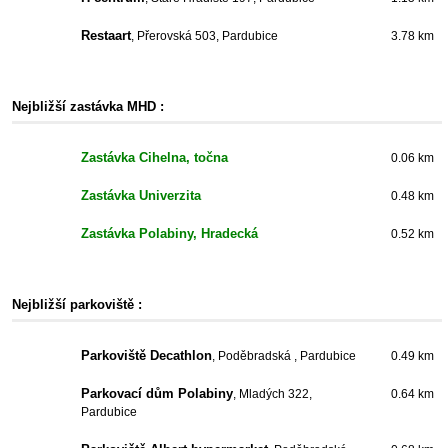
Restaart
, Přerovská 503, Pardubice
3.78 km
Nejbližší zastávka MHD :
Zastávka Cihelna, točna
0.06 km
Zastávka Univerzita
0.48 km
Zastávka Polabiny, Hradecká
0.52 km
Nejbližší parkoviště :
Parkoviště Decathlon
, Poděbradská , Pardubice
0.49 km
Parkovací dům Polabiny
, Mladých 322,
0.64 km
Pardubice