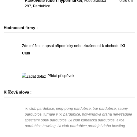
Parkoviště Albert hypermarket
, Poděbradská
0.68 km
297, Pardubice
Hodnocení firmy :
Zde můžete napsat přípomínky nebo zkušenosti k obchodu
IXI
Club
Přidat příspěvek
Klíčová slova :
ixi club pardubice, ping-pong pardubice, bar pardubice, sauny
pardubice, turnaje v ixi pardubice, bowlingova draha nevyzaduje
specialni obuv pardubice, ixi club kuneticka pardubice, akce
pardubice bowling, ixi club pardubice prodejni doba bowling