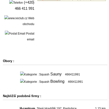
(+420)
466 411 991
Web
obchodu
Poslat
email
Obory :
Sauny
466411991
Bowling
466411991
Nejbližší podobné firmy :
H-centrum
, Staré Hradiště 197, Pardubice
1.15 km