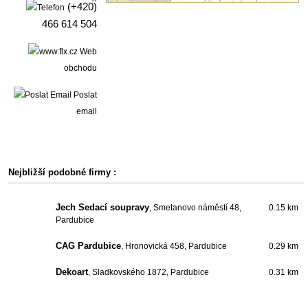
(+420)
466 614 504
Web
obchodu
Poslat
email
Nejbližší podobné firmy :
Jech Sedací soupravy
, Smetanovo náměstí 48,
0.15 km
Pardubice
CAG Pardubice
, Hronovická 458, Pardubice
0.29 km
Dekoart
, Sladkovského 1872, Pardubice
0.31 km