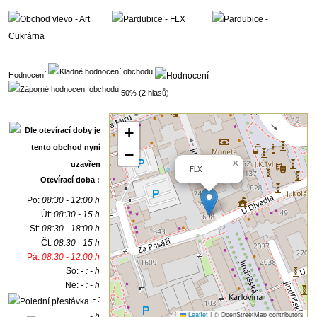
Hodnocení
50% (2 hlasů)
+
−
×
FLX
Otevírací doba :
Po:
08:30 - 12:00 h
Út:
08:30 - 15 h
St:
08:30 - 18:00 h
Čt:
08:30 - 15 h
Pá:
08:30 - 12:00 h
So:
- : - h
Ne:
- : - h
- :
Leaflet
|
© OpenStreetMap contributors
- h