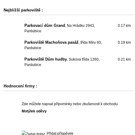
Nejbližší parkoviště :
Parkovací dům Grand
, Na Hrádku 2943,
0.17 km
Pardubice
Parkoviště Machoňova pasáž
, třída Míru 60,
0.19 km
Pardubice
Parkoviště Dům hudby
, Sukova třída 1260,
0.21 km
Pardubice
Hodnocení firmy :
Zde můžete napsat přípomínky nebo zkušenosti k obchodu
Motýlek oděvy
Přidat příspěvek