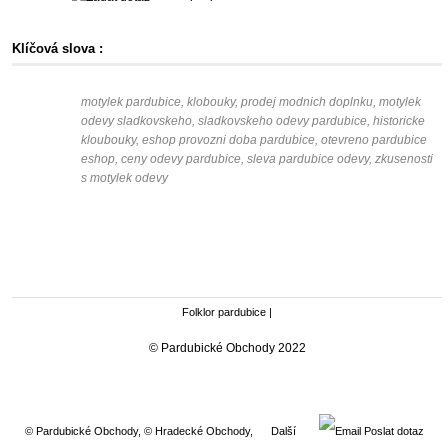
Klíčová slova :
motylek pardubice, klobouky, prodej modnich doplnku, motylek
odevy sladkovskeho, sladkovskeho odevy pardubice, historicke
kloubouky, eshop provozni doba pardubice, otevreno pardubice
eshop, ceny odevy pardubice, sleva pardubice odevy, zkusenosti
s motylek odevy
Folklor pardubice
|
© Pardubické Obchody 2022
© Pardubické Obchody
,
© Hradecké Obchody
,
Další
Poslat dotaz