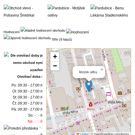
Hodnocení
78% (9 hlasů)
+
−
×
Motýlek oděvy
Otevírací doba :
Po:
09:30 - 17:00 h
Út:
09:30 - 17:00 h
St:
09:30 - 17:00 h
Čt:
09:30 - 17:00 h
Pá:
09:30 - 17:00 h
So:
- : - h
Ne:
- : - h
- :
Leaflet
|
© OpenStreetMap contributors
- h