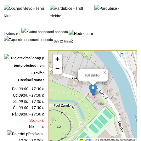
Hodnocení
0% (2 hlasů)
+
−
×
Troll elektro
Otevírací doba :
Po:
09:00 - 17:30 h
Út:
09:00 - 17:30 h
St:
09:00 - 17:30 h
Čt:
09:00 - 17:30 h
Pá:
09:00 - 17:30 h
So:
- : - h
Ne:
- : - h
Leaflet
|
© OpenStreetMap contributors
12:30 - 13:30 h