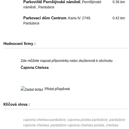
Parkoviště Pernštýnské náměstí
, Pernštýnské
0.36 km
náměstí , Pardubice
Parkovací dům Centrum
, Karla IV. 2749,
0.42 km
Pardubice
Hodnocení firmy :
Zde můžete napsat přípomínky nebo zkušenosti k obchodu
Čajovna Chelsea
Přidat příspěvek
Klíčová slova :
cajovna chelsea pardubice, cajovna polska pardubice, pardubice
cajovna chelsea, pardubice cajovna chelsea polska, chelsea