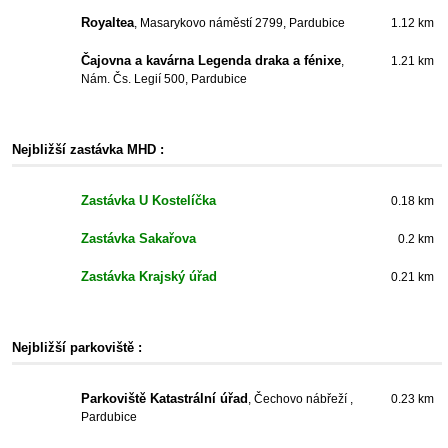
Royaltea
, Masarykovo náměstí 2799, Pardubice
1.12 km
Čajovna a kavárna Legenda draka a fénixe
,
1.21 km
Nám. Čs. Legií 500, Pardubice
Nejbližší zastávka MHD :
Zastávka U Kostelíčka
0.18 km
Zastávka Sakařova
0.2 km
Zastávka Krajský úřad
0.21 km
Nejbližší parkoviště :
Parkoviště Katastrální úřad
, Čechovo nábřeží ,
0.23 km
Pardubice