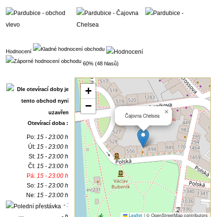
Hodnocení
60% (48 hlasů)
+
−
×
Čajovna Chelsea
Otevírací doba :
Po:
15 - 23:00 h
Út:
15 - 23:00 h
St:
15 - 23:00 h
Čt:
15 - 23:00 h
Pá:
15 - 23:00 h
So:
15 - 23:00 h
Ne:
15 - 23:00 h
- :
Leaflet
|
© OpenStreetMap contributors
- h