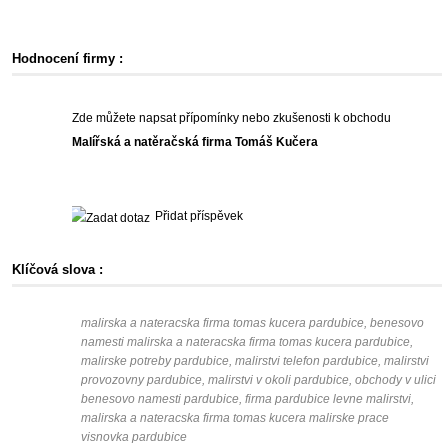
Hodnocení firmy :
Zde můžete napsat přípomínky nebo zkušenosti k obchodu
Malířská a natěračská firma Tomáš Kučera
Přidat příspěvek
Klíčová slova :
malirska a nateracska firma tomas kucera pardubice, benesovo
namesti malirska a nateracska firma tomas kucera pardubice,
malirske potreby pardubice, malirstvi telefon pardubice, malirstvi
provozovny pardubice, malirstvi v okoli pardubice, obchody v ulici
benesovo namesti pardubice, firma pardubice levne malirstvi,
malirska a nateracska firma tomas kucera malirske prace
visnovka pardubice