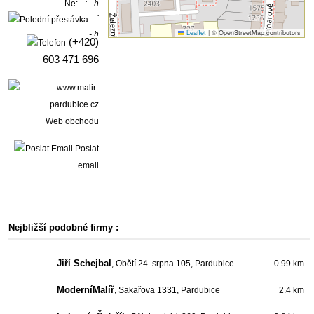
Ne:
- : - h
- :
Leaflet
|
© OpenStreetMap contributors
- h
(+420)
603 471 696
Web obchodu
Poslat
email
Nejbližší podobné firmy :
Jiří Schejbal
, Obětí 24. srpna 105, Pardubice
0.99 km
ModerníMalíř
, Sakařova 1331, Pardubice
2.4 km