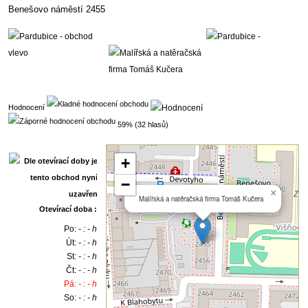
Benešovo náměstí 2455
Hodnocení
59% (32 hlasů)
+
−
×
Malířská a natěračská firma Tomáš Kučera
Otevírací doba :
Po:
- : - h
Út:
- : - h
St:
- : - h
Čt:
- : - h
Pá:
- : - h
So:
- : - h