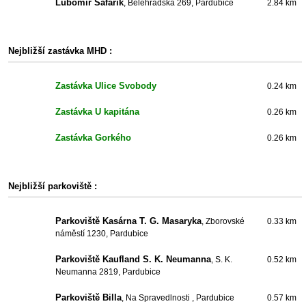
Lubomír Šafařík
, Bělehradská 269, Pardubice
2.84 km
Nejbližší zastávka MHD :
Zastávka Ulice Svobody
0.24 km
Zastávka U kapitána
0.26 km
Zastávka Gorkého
0.26 km
Nejbližší parkoviště :
Parkoviště Kasárna T. G. Masaryka
, Zborovské
0.33 km
náměstí 1230, Pardubice
Parkoviště Kaufland S. K. Neumanna
, S. K.
0.52 km
Neumanna 2819, Pardubice
Parkoviště Billa
, Na Spravedlnosti , Pardubice
0.57 km