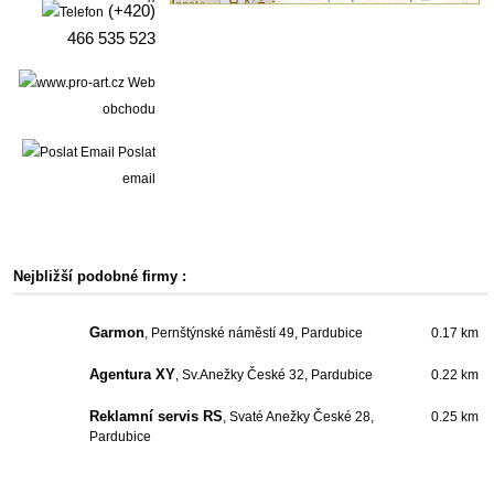
(+420)
466 535 523
Web
obchodu
Poslat
email
Nejbližší podobné firmy :
Garmon
, Pernštýnské náměstí 49, Pardubice
0.17 km
Agentura XY
, Sv.Anežky České 32, Pardubice
0.22 km
Reklamní servis RS
, Svaté Anežky České 28,
0.25 km
Pardubice