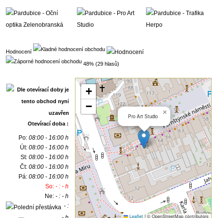
Hodnocení
48% (29 hlasů)
+
−
×
Pro Art Studio
Otevírací doba :
Po:
08:00 - 16:00 h
Út:
08:00 - 16:00 h
St:
08:00 - 16:00 h
Čt:
08:00 - 16:00 h
Pá:
08:00 - 16:00 h
So:
- : - h
Ne:
- : - h
- :
Leaflet
|
© OpenStreetMap contributors
- h