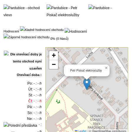
Hodnocení
0% (0 hlasů)
+
−
×
Petr Piskač elektroslužby
Otevírací doba :
Po:
- : - h
Út:
- : - h
St:
- : - h
Čt:
- : - h
Pá:
- : - h
So:
- : - h
Ne:
- : - h
- :
Leaflet
|
© OpenStreetMap contributors
- h