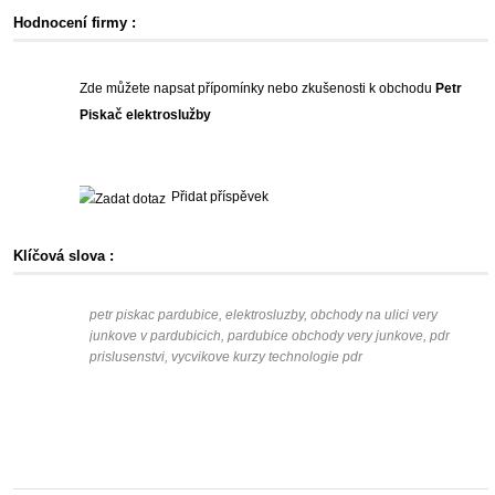
Hodnocení firmy :
Zde můžete napsat přípomínky nebo zkušenosti k obchodu
Petr
Piskač elektroslužby
Přidat příspěvek
Klíčová slova :
petr piskac pardubice, elektrosluzby, obchody na ulici very
junkove v pardubicich, pardubice obchody very junkove, pdr
prislusenstvi, vycvikove kurzy technologie pdr