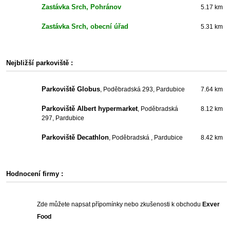
Zastávka Srch, Pohránov
5.17 km
Zastávka Srch, obecní úřad
5.31 km
Nejbližší parkoviště :
Parkoviště Globus
, Poděbradská 293, Pardubice
7.64 km
Parkoviště Albert hypermarket
, Poděbradská
8.12 km
297, Pardubice
Parkoviště Decathlon
, Poděbradská , Pardubice
8.42 km
Hodnocení firmy :
Zde můžete napsat přípomínky nebo zkušenosti k obchodu
Exver
Food