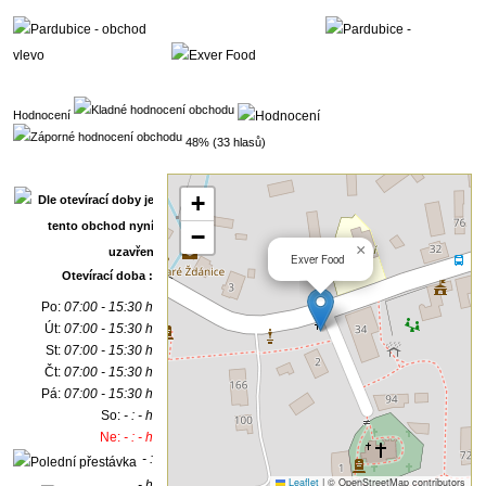
Hodnocení
48% (33 hlasů)
+
−
×
Exver Food
Otevírací doba :
Po:
07:00 - 15:30 h
Út:
07:00 - 15:30 h
St:
07:00 - 15:30 h
Čt:
07:00 - 15:30 h
Pá:
07:00 - 15:30 h
So:
- : - h
Ne:
- : - h
- :
Leaflet
|
© OpenStreetMap contributors
- h