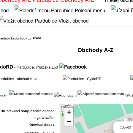
chod
Polední menu
Vložit obchod
Úvod
Obchody A-Z
kloRD
- Pardubice,
Pražská 160
ocení
42% (
+
−
Otevírací doba :
CykloRD