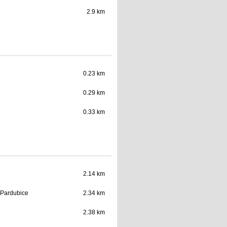
2.9 km
0.23 km
0.29 km
0.33 km
2.14 km
 Pardubice
2.34 km
2.38 km