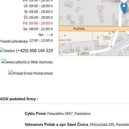
Po:
09:00 - 18:00 h
Út:
09:00 - 18:00 h
St:
09:00 - 18:00 h
Čt:
09:00 - 18:00 h
Pá:
09:00 - 18:00 h
So:
08:00 - 12:00 h
Ne:
- : - h
12:00 - 13:00 h
(+420) 608 144 319
Web obchodu
Poslat email
bližší podobné firmy :
Cyklo Point
, Palackého 2857, Pardubice
Veloservis Pešek a syn Staré Čivice
, Přeloučská 265, Pardubi