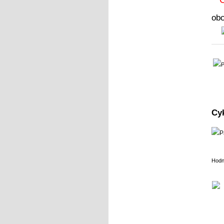
ob
Cy
Hodn