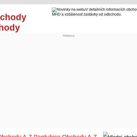
V detailních informacích obcho
MHD a vzdálenost zastávky od odbchodu.
chody
Reklama
Obchody A-Z