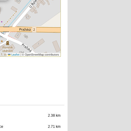
Leaflet
|
© OpenStreetMap contributors
2.38 km
ce
2.71 km