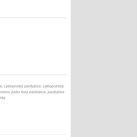
ce, cykloprodej pardubice, cyklopotreby
tevreno jizdni kola pardubice, pardubice
inky