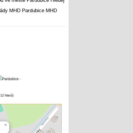
Hledej
MHD
12 hlasů)
×