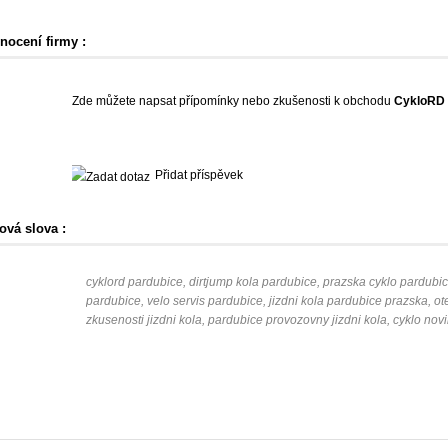
nocení firmy :
Zde můžete napsat přípomínky nebo zkušenosti k obchodu
CykloRD
Přidat příspěvek
ová slova :
cyklord pardubice, dirtjump kola pardubice, prazska cyklo pardubi
pardubice, velo servis pardubice, jizdni kola pardubice prazska, o
zkusenosti jizdni kola, pardubice provozovny jizdni kola, cyklo nov