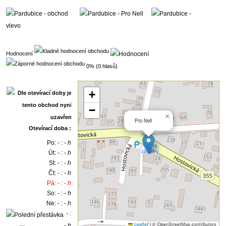
Hodnocení
0% (0 hlasů)
+
−
×
Pro Nell
Otevírací doba :
Po:
- : - h
Út:
- : - h
St:
- : - h
Čt:
- : - h
Pá:
- : - h
So:
- : - h
Ne:
- : - h
- :
Leaflet
|
© OpenStreetMap contributors
- h