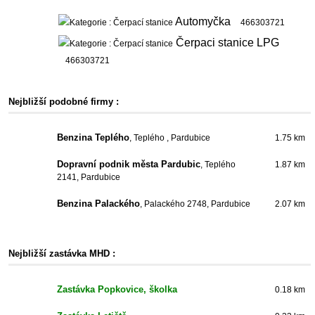
Automyčka
466303721
Čerpaci stanice LPG
466303721
Nejbližší podobné firmy :
Benzina Teplého
, Teplého , Pardubice
1.75 km
Dopravní podnik města Pardubic
, Teplého
1.87 km
2141, Pardubice
Benzina Palackého
, Palackého 2748, Pardubice
2.07 km
Nejbližší zastávka MHD :
Zastávka Popkovice, školka
0.18 km