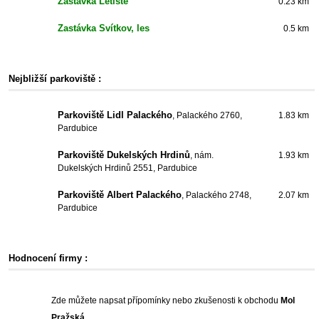
Zastávka Letiště
0.23 km
Zastávka Svítkov, les
0.5 km
Nejbližší parkoviště :
Parkoviště Lidl Palackého
, Palackého 2760,
1.83 km
Pardubice
Parkoviště Dukelských Hrdinů
, nám.
1.93 km
Dukelských Hrdinů 2551, Pardubice
Parkoviště Albert Palackého
, Palackého 2748,
2.07 km
Pardubice
Hodnocení firmy :
Zde můžete napsat přípomínky nebo zkušenosti k obchodu
Mol
Pražská