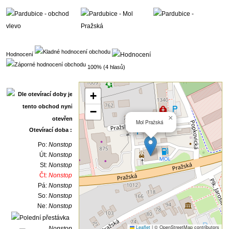
Hodnocení
100% (4 hlasů)
+
−
×
Mol Pražská
Otevírací doba :
Po:
Nonstop
Út:
Nonstop
St:
Nonstop
Čt:
Nonstop
Pá:
Nonstop
So:
Nonstop
Ne:
Nonstop
Leaflet
|
© OpenStreetMap contributors
Nonstop