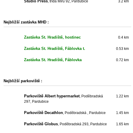
Studio Press
, třída Míru 92, Pardubice
3.2 km
Nejbližší zastávka MHD :
Zastávka St. Hradiště, hostinec
0.4 km
Zastávka St. Hradiště, Fáblovka t.
0.53 km
Zastávka St. Hradiště, Fáblovka
0.72 km
Nejbližší parkoviště :
Parkoviště Albert hypermarket
, Poděbradská
1.22 km
297, Pardubice
Parkoviště Decathlon
, Poděbradská , Pardubice
1.45 km
Parkoviště Globus
, Poděbradská 293, Pardubice
1.65 km