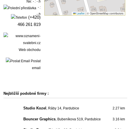
Ne:
- : - h
- :
Leaflet
|
© OpenStreetMap contributors
- h
(+420)
466 261 819
Web obchodu
Poslat
email
Nejbližší podobné firmy :
Studio Kozel
, Ráby 14, Pardubice
2.27 km
Bouncer Graphics
, Bubeníkova 519, Pardubice
3.16 km