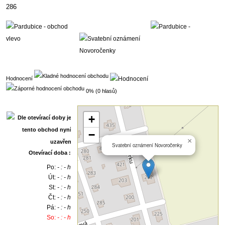
286
Hodnocení
0% (0 hlasů)
+
−
×
Svatební oznámení Novoročenky
Otevírací doba :
Po:
- : - h
Út:
- : - h
St:
- : - h
Čt:
- : - h
Pá:
- : - h
So:
- : - h