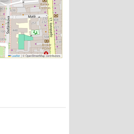
Leaflet
|
© OpenStreetMap contributors