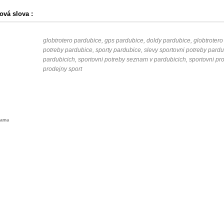
ová slova :
globtrotero pardubice, gps pardubice, doldy pardubice, globtrotero
potreby pardubice, sporty pardubice, slevy sportovni potreby pardu
pardubicich, sportovni potreby seznam v pardubicich, sportovni pr
prodejny sport
lama