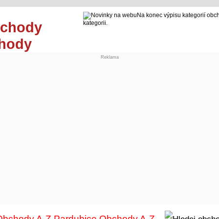
Na konec výpisu kategorií obc
kategorii.
chody
Reklama
Obchody A-Z