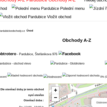
chod
Polední menu
Vložit obchod
Úvod
Obchody A-Z
obtrotero
- Pardubice,
Štefánikova 976
ocení
0% (0
+
−
Otevírací doba :
Globtroter