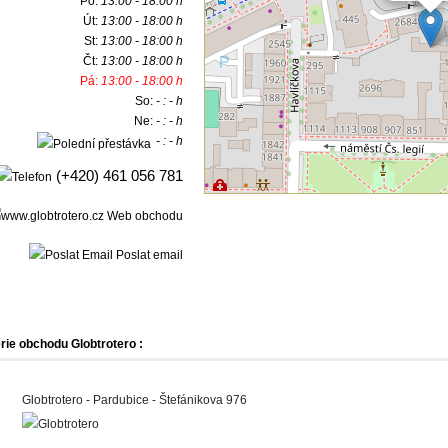
Po:
13:00 - 18:00 h
Út:
13:00 - 18:00 h
St:
13:00 - 18:00 h
Čt:
13:00 - 18:00 h
Pá:
13:00 - 18:00 h
So:
- : - h
Ne:
- : - h
- : - h
(+420) 461 056 781
Web obchodu
Poslat email
rie obchodu Globtrotero :
Globtrotero - Pardubice - Štefánikova 976