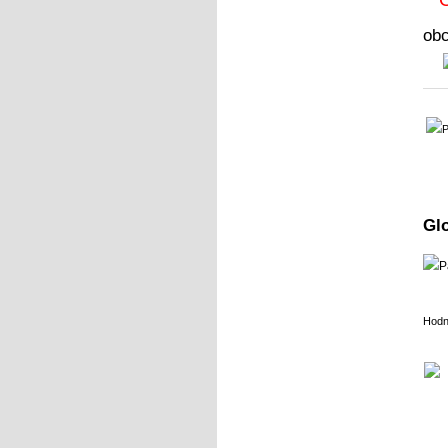
ob
Gl
Hodn