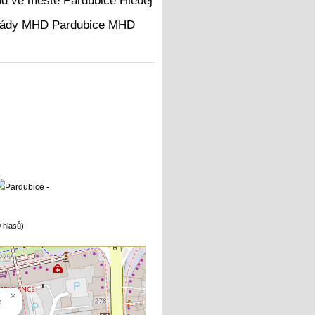
Hledej
MHD
 hlasů)
×
o