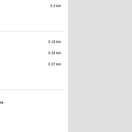
0.3 km
0.18 km
0.34 km
0.37 km
ro