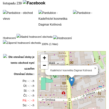
listopadu 239
Hodnocení
100% (1 hlas)
+
−
×
Kadeřnictví kosmetika Dagmar Kolínová
Otevírací doba :
Po:
- : - h
Út:
- : - h
St:
- : - h
Čt:
- : - h
Pá:
- : - h
So:
- : - h