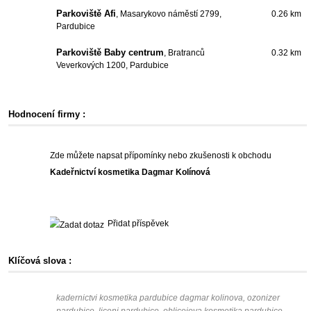
Parkoviště Afi
, Masarykovo náměstí 2799,
0.26 km
Pardubice
Parkoviště Baby centrum
, Bratranců
0.32 km
Veverkových 1200, Pardubice
Hodnocení firmy :
Zde můžete napsat přípomínky nebo zkušenosti k obchodu
Kadeřnictví kosmetika Dagmar Kolínová
Přidat příspěvek
Klíčová slova :
kadernictvi kosmetika pardubice dagmar kolinova, ozonizer