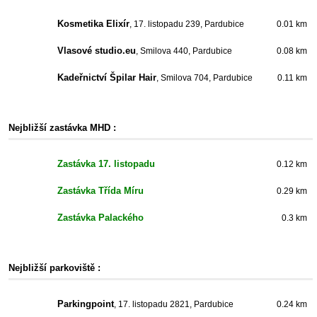
Kosmetika Elixír
, 17. listopadu 239, Pardubice
0.01 km
Vlasové studio.eu
, Smilova 440, Pardubice
0.08 km
Kadeřnictví Špilar Hair
, Smilova 704, Pardubice
0.11 km
Nejbližší zastávka MHD :
Zastávka 17. listopadu
0.12 km
Zastávka Třída Míru
0.29 km
Zastávka Palackého
0.3 km
Nejbližší parkoviště :
Parkingpoint
, 17. listopadu 2821, Pardubice
0.24 km