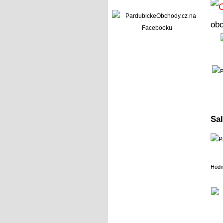
ob
Sal
Hodn