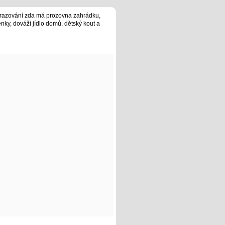
brazování zda má prozovna zahrádku,
enky, dováží jídlo domů, dětský kout a