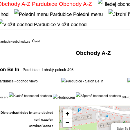
Obchody A-Z
chod
Polední menu
Vložit obchod
Úvod
Obchody A-Z
on Be In
- Pardubice,
Labský palouk 495
ocení
0% (0
+
−
Otevírací doba :
Salon Be 