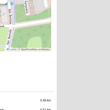
Leaflet
|
© OpenStreetMap contributors
0.48 km
ice
0.51 km