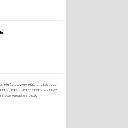
In
ho pristroje power plate a vacushape
dubice, kosmetika pardubice recenze,
a studia pardubice cenik