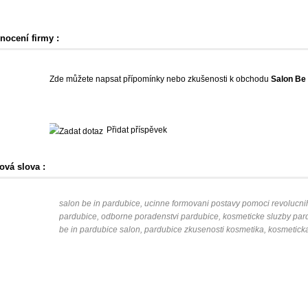
nocení firmy :
Zde můžete napsat přípomínky nebo zkušenosti k obchodu
Salon Be 
Přidat příspěvek
ová slova :
salon be in pardubice, ucinne formovani postavy pomoci revolucni
pardubice, odborne poradenstvi pardubice, kosmeticke sluzby par
be in pardubice salon, pardubice zkusenosti kosmetika, kosmetick