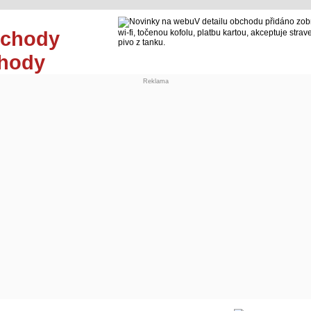
V detailu obchodu přidáno zo
wi-fi, točenou kofolu, platbu kartou, akceptuje strav
pivo z tanku.
chody
Reklama