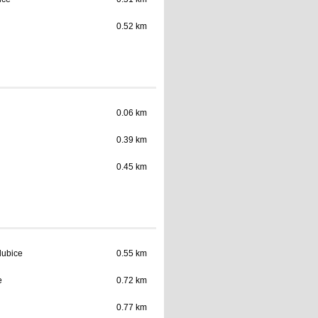
0.52 km
0.06 km
0.39 km
0.45 km
dubice
0.55 km
e
0.72 km
0.77 km