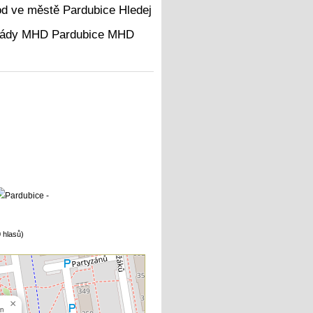
Hledej
MHD
 hlasů)
×
In