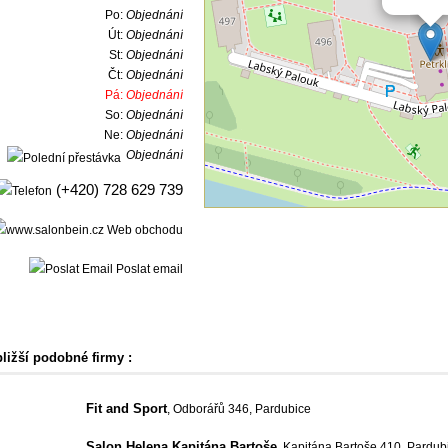
Po:
Objednání
Út:
Objednání
St:
Objednání
Čt:
Objednání
Pá:
Objednání
So:
Objednání
Ne:
Objednání
Objednání
(+420) 728 629 739
Web obchodu
Poslat email
bližší podobné firmy :
Fit and Sport
, Odborářů 346, Pardubice
Salon Helena Kapitána Bartoše
, Kapitána Bartoše 410, Pardub