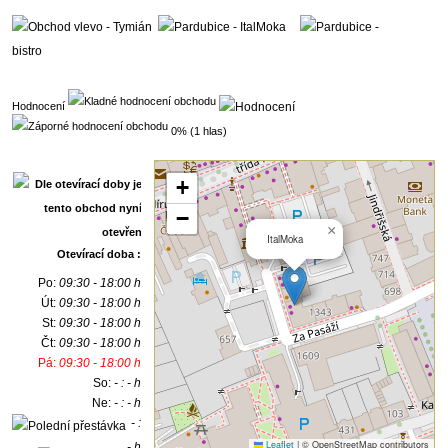
Hodnocení
0% (1 hlas)
+
−
×
ItalMoka
Otevírací doba :
Po:
09:30 - 18:00 h
Út:
09:30 - 18:00 h
St:
09:30 - 18:00 h
Čt:
09:30 - 18:00 h
Pá:
09:30 - 18:00 h
So:
- : - h
Ne:
- : - h
- :
Leaflet
|
© OpenStreetMap contributors
- h