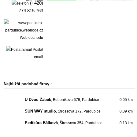
(+420)
774 815 763
Web obchodu
Poslat
email
Nejbližší podobné firmy :
U Dvou Žabek
, Bubeníkova 679, Pardubice
0.05 km
SUN WAY studio
, Štrossova 172, Pardubice
0.09 km
Pedikúra Bálková
, Štrossova 354, Pardubice
0.13 km