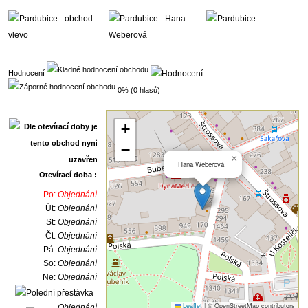
Hodnocení
0% (0 hlasů)
+
−
×
Hana Weberová
Otevírací doba :
Po:
Objednání
Út:
Objednání
St:
Objednání
Čt:
Objednání
Pá:
Objednání
So:
Objednání
Ne:
Objednání
Leaflet
|
© OpenStreetMap contributors
Objednání