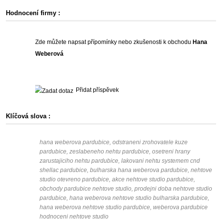
Hodnocení firmy :
Zde můžete napsat přípomínky nebo zkušenosti k obchodu
Hana
Weberová
Přidat příspěvek
Klíčová slova :
hana weberova pardubice, odstraneni zrohovatele kuze
pardubice, zeslabeneho nehtu pardubice, osetreni hrany
zarustajiciho nehtu pardubice, lakovani nehtu systemem cnd
shellac pardubice, bulharska hana weberova pardubice, nehtove
studio otevreno pardubice, akce nehtove studio pardubice,
obchody pardubice nehtove studio, prodejni doba nehtove studio
pardubice, hana weberova nehtove studio bulharska pardubice,
hana weberova nehtove studio pardubice, weberova pardubice
hodnoceni nehtove studio