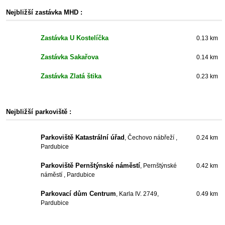
Nejbližší zastávka MHD :
Zastávka U Kostelíčka
0.13 km
Zastávka Sakařova
0.14 km
Zastávka Zlatá štika
0.23 km
Nejbližší parkoviště :
Parkoviště Katastrální úřad
, Čechovo nábřeží ,
0.24 km
Pardubice
Parkoviště Pernštýnské náměstí
, Pernštýnské
0.42 km
náměstí , Pardubice
Parkovací dům Centrum
, Karla IV. 2749,
0.49 km
Pardubice