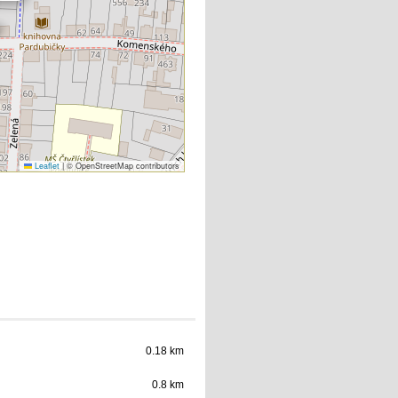
Leaflet
|
© OpenStreetMap contributors
0.18 km
0.8 km