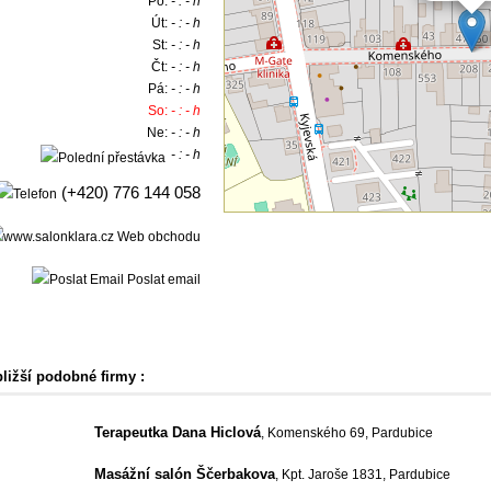
Po:
- : - h
Út:
- : - h
St:
- : - h
Čt:
- : - h
Pá:
- : - h
So:
- : - h
Ne:
- : - h
- : - h
(+420) 776 144 058
Web obchodu
Poslat email
bližší podobné firmy :
Terapeutka Dana Hiclová
, Komenského 69, Pardubice
Masážní salón Ščerbakova
, Kpt. Jaroše 1831, Pardubice