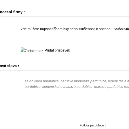
nocení firmy :
Zde můžete napsat přípomínky nebo zkušenosti k obchodu
Salón Kl
Přidat příspěvek
ová slova :
salon klara pardubice, nehtove modelaze pardubice, lepeni ras a 
pardubice, komenskeho masaze pardubice, masaze pardubice rec
Folklor pardubice
|