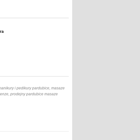
ára
manikury i pedikury pardubice, masaze
enze, prodejny pardubice masaze