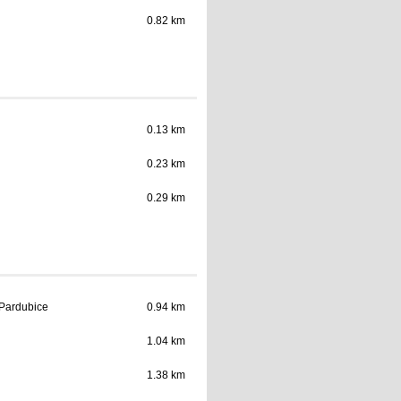
0.82 km
0.13 km
0.23 km
0.29 km
 Pardubice
0.94 km
1.04 km
1.38 km