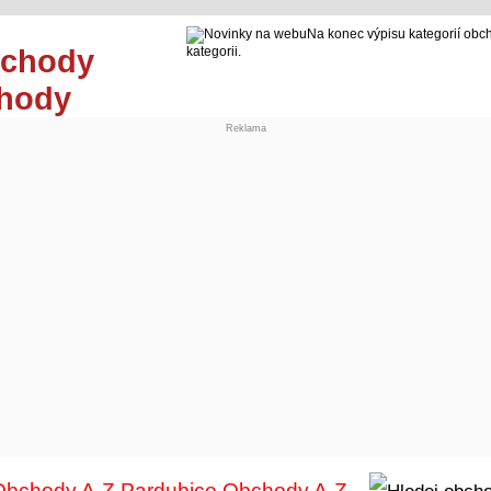
Na konec výpisu kategorií obc
kategorii.
chody
Reklama
Obchody A-Z