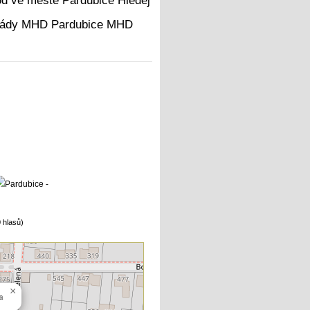
Hledej
MHD
 hlasů)
×
a