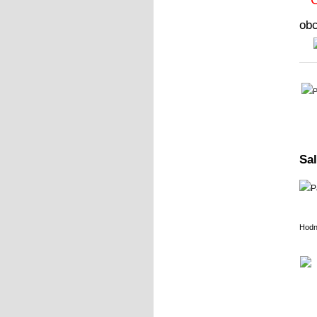
ob
Sa
Hodn