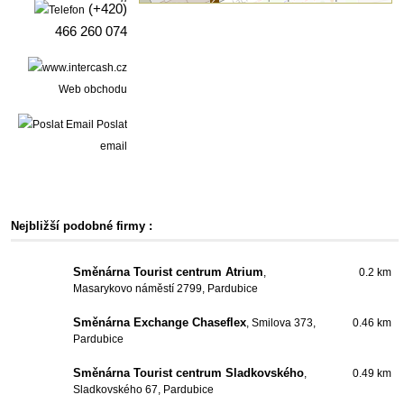
(+420)
466 260 074
Web obchodu
Poslat
email
Nejbližší podobné firmy :
Směnárna Tourist centrum Atrium
,
0.2 km
Masarykovo náměstí 2799, Pardubice
Směnárna Exchange Chaseflex
, Smilova 373,
0.46 km
Pardubice
Směnárna Tourist centrum Sladkovského
,
0.49 km
Sladkovského 67, Pardubice