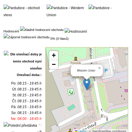
Hodnocení
0% (0 hlasů)
+
−
×
Western Union
Otevírací doba :
Po:
08:15 - 19:45 h
Út:
08:15 - 19:45 h
St:
08:15 - 19:45 h
Čt:
08:15 - 19:45 h
Pá:
08:15 - 19:45 h
So:
08:15 - 19:45 h
Ne:
08:00 - 18:45 h
- :
Leaflet
|
© OpenStreetMap contributors
- h