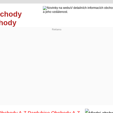
V detailních informacích obcho
a jeho vzdálenost.
chody
Reklama
Obchody A-Z