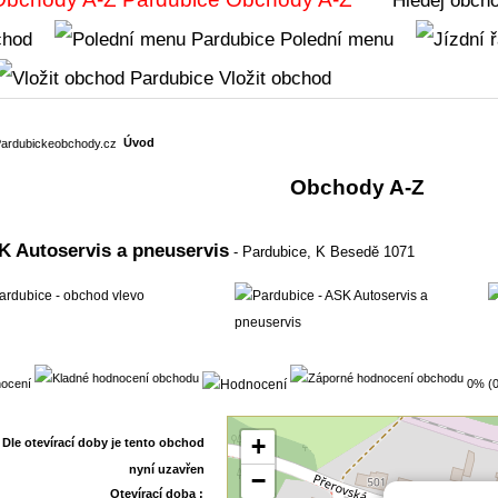
chod
Polední menu
Vložit obchod
Úvod
Obchody A-Z
K Autoservis a pneuservis
- Pardubice,
K Besedě 1071
ocení
0% (0
+
−
Otevírací doba :