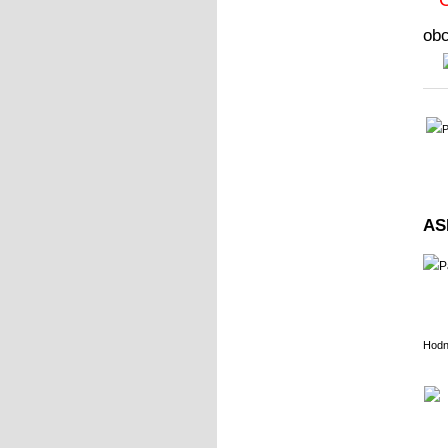
ob
AS
Hodn