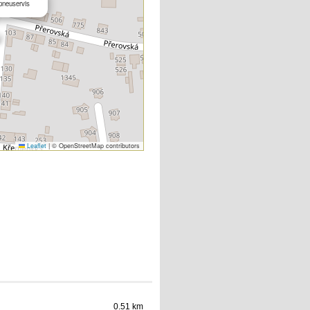
pneuservis
Leaflet
|
© OpenStreetMap contributors
0.51 km