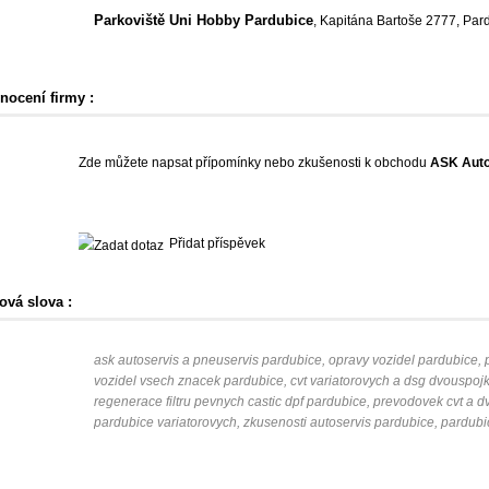
Parkoviště Uni Hobby Pardubice
, Kapitána Bartoše 2777, Par
nocení firmy :
Zde můžete napsat přípomínky nebo zkušenosti k obchodu
ASK Auto
Přidat příspěvek
ová slova :
ask autoservis a pneuservis pardubice, opravy vozidel pardubice,
vozidel vsech znacek pardubice, cvt variatorovych a dsg dvouspo
regenerace filtru pevnych castic dpf pardubice, prevodovek cvt a
pardubice variatorovych, zkusenosti autoservis pardubice, pardubi