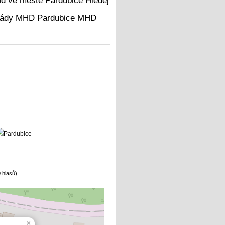
Hledej
MHD
 hlasů)
×