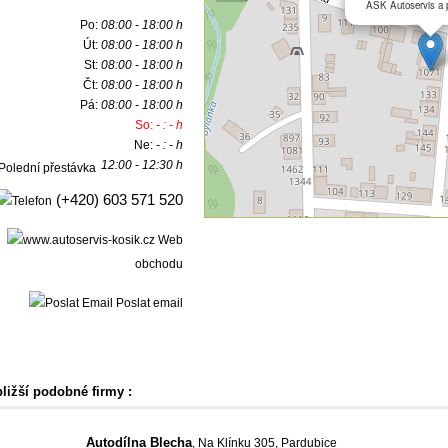
ASK Autoservis a 
Po:
08:00 - 18:00 h
Út:
08:00 - 18:00 h
St:
08:00 - 18:00 h
Čt:
08:00 - 18:00 h
Pá:
08:00 - 18:00 h
So:
- : - h
Ne:
- : - h
12:00 - 12:30 h
(+420) 603 571 520
Web
obchodu
Poslat email
bližší podobné firmy :
Autodílna Blecha
, Na Klínku 305, Pardubice