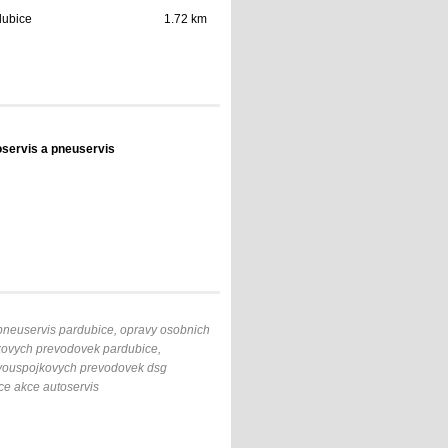
dubice
1.72 km
servis a pneuservis
 pneuservis pardubice, opravy osobnich
jkovych prevodovek pardubice,
 dvouspojkovych prevodovek dsg
ce akce autoservis