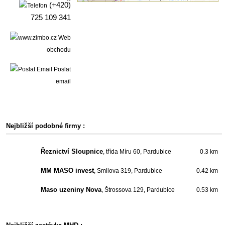
(+420)
725 109 341
Web
obchodu
Poslat
email
Nejbližší podobné firmy :
Řeznictví Sloupnice
, třída Míru 60, Pardubice
0.3 km
MM MASO invest
, Smilova 319, Pardubice
0.42 km
Maso uzeniny Nova
, Štrossova 129, Pardubice
0.53 km