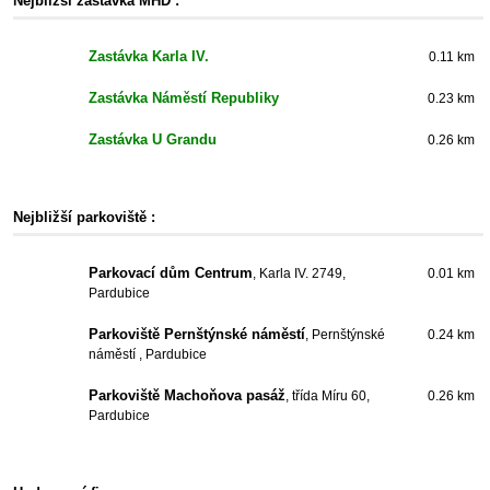
Nejbližší zastávka MHD :
Zastávka Karla IV.
0.11 km
Zastávka Náměstí Republiky
0.23 km
Zastávka U Grandu
0.26 km
Nejbližší parkoviště :
Parkovací dům Centrum
, Karla IV. 2749,
0.01 km
Pardubice
Parkoviště Pernštýnské náměstí
, Pernštýnské
0.24 km
náměstí , Pardubice
Parkoviště Machoňova pasáž
, třída Míru 60,
0.26 km
Pardubice