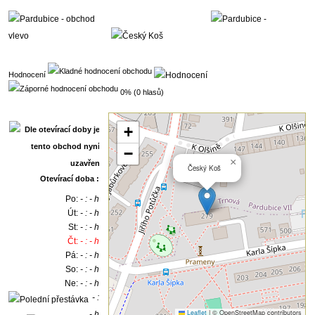
Hodnocení
0% (0 hlasů)
+
−
×
Český Koš
Otevírací doba :
Po:
- : - h
Út:
- : - h
St:
- : - h
Čt:
- : - h
Pá:
- : - h
So:
- : - h
Ne:
- : - h
- :
Leaflet
|
© OpenStreetMap contributors
- h