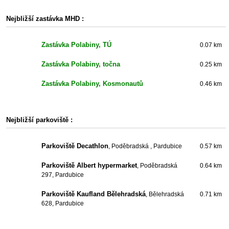
Nejbližší zastávka MHD :
Zastávka Polabiny, TÚ
0.07 km
Zastávka Polabiny, točna
0.25 km
Zastávka Polabiny, Kosmonautů
0.46 km
Nejbližší parkoviště :
Parkoviště Decathlon
, Poděbradská , Pardubice
0.57 km
Parkoviště Albert hypermarket
, Poděbradská
0.64 km
297, Pardubice
Parkoviště Kaufland Bělehradská
, Bělehradská
0.71 km
628, Pardubice