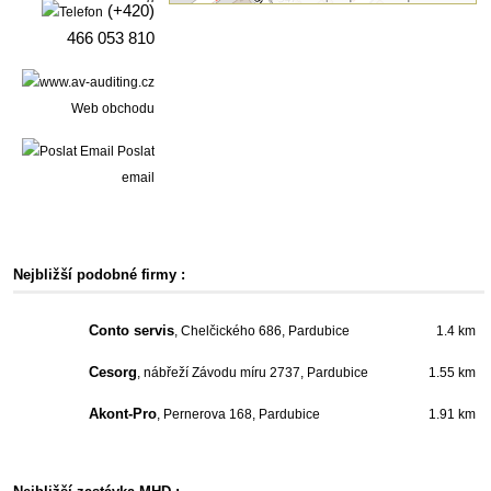
(+420)
466 053 810
Web obchodu
Poslat
email
Nejbližší podobné firmy :
Conto servis
, Chelčického 686, Pardubice
1.4 km
Cesorg
, nábřeží Závodu míru 2737, Pardubice
1.55 km
Akont-Pro
, Pernerova 168, Pardubice
1.91 km