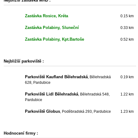
Nejbližší zastávka MHD :
Zastávka Rosice, Kréta
0.15 km
Zastávka Polabiny, Sluneční
0.33 km
Zastávka Polabiny, Kpt.Bartoše
0.52 km
Nejbližší parkoviště :
Parkoviště Kaufland Bělehradská
, Bělehradská
0.19 km
628, Pardubice
Parkoviště Lidl Bělehradská
, Bělehradská 548,
1.22 km
Pardubice
Parkoviště Globus
, Poděbradská 293, Pardubice
1.23 km
Hodnocení firmy :