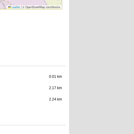
Leaflet
|
© OpenStreetMap contributors
0.01 km
2.17 km
2.24 km