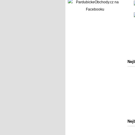
Nej
Nej