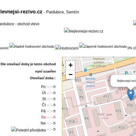
levnejsi-rezivo.cz
-
Pardubice, Semtín
ocení
0% (0
+
−
Otevírací doba :
Nejlevnejsi-rez
Po:
- : - h
Út:
- : - h
St:
- : - h
Čt:
- : - h
Pá:
- : - h
So:
- : - h
Ne:
- : - h
- : - h