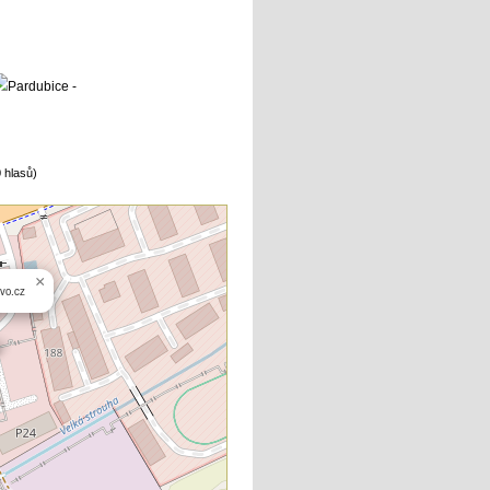
 hlasů)
×
ivo.cz