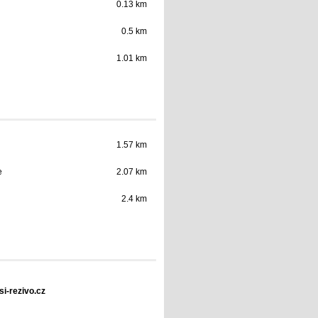
0.13 km
0.5 km
1.01 km
1.57 km
e
2.07 km
2.4 km
si-rezivo.cz