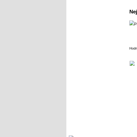
Nej
Hodn