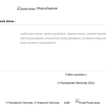
Přidat příspěvek
ová slova :
nejlevnejsi rezivo semtin pardubice, stavebi rezivo, vazebni hranol
obchod pardubice, provozovny hoby pardubice, prodejna hoby potr
hoby centrum v pardubicich
Folklor pardubice
|
© Pardubické Obchody 2022
© Pardubické Obchody
,
© Hradecké Obchody
,
Další
Poslat dotaz