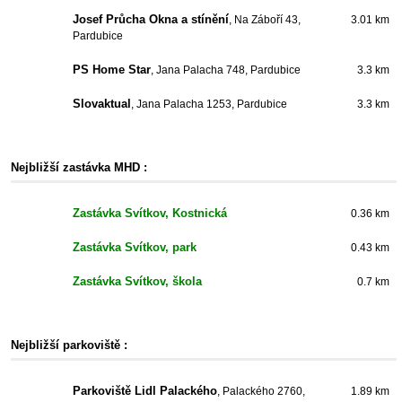
Josef Průcha Okna a stínění
, Na Záboří 43,
3.01 km
Pardubice
PS Home Star
, Jana Palacha 748, Pardubice
3.3 km
Slovaktual
, Jana Palacha 1253, Pardubice
3.3 km
Nejbližší zastávka MHD :
Zastávka Svítkov, Kostnická
0.36 km
Zastávka Svítkov, park
0.43 km
Zastávka Svítkov, škola
0.7 km
Nejbližší parkoviště :
Parkoviště Lidl Palackého
, Palackého 2760,
1.89 km