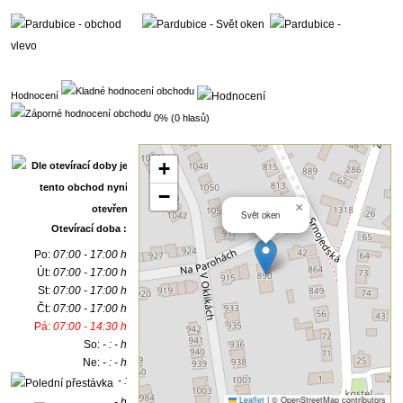
Hodnocení
0% (0 hlasů)
+
−
×
Svět oken
Otevírací doba :
Po:
07:00 - 17:00 h
Út:
07:00 - 17:00 h
St:
07:00 - 17:00 h
Čt:
07:00 - 17:00 h
Pá:
07:00 - 14:30 h
So:
- : - h
Ne:
- : - h
- :
Leaflet
|
© OpenStreetMap contributors
- h