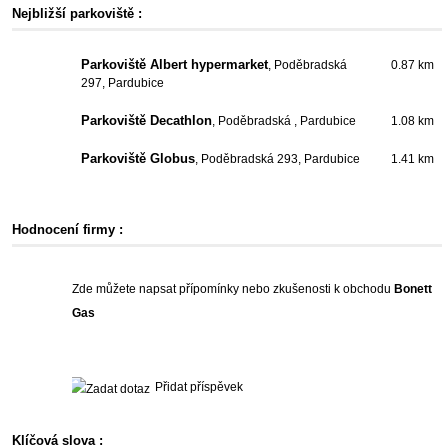
Nejbližší parkoviště :
Parkoviště Albert hypermarket
, Poděbradská
0.87 km
297, Pardubice
Parkoviště Decathlon
, Poděbradská , Pardubice
1.08 km
Parkoviště Globus
, Poděbradská 293, Pardubice
1.41 km
Hodnocení firmy :
Zde můžete napsat přípomínky nebo zkušenosti k obchodu
Bonett
Gas
Přidat příspěvek
Klíčová slova :