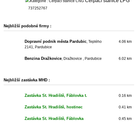
Čerpaci stanice LPG
737252767
Nejbližší podobné firmy :
Dopravní podnik města Pardubic
, Teplého
4.06 km
2141, Pardubice
Benzina Dražkovice
, Dražkovice , Pardubice
6.02 km
Nejbližší zastávka MHD :
Zastávka St. Hradiště, Fáblovka t.
0.16 km
Zastávka St. Hradiště, hostinec
0.41 km
Zastávka St. Hradiště, Fáblovka
0.45 km