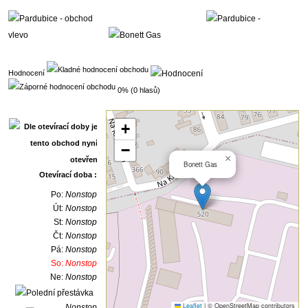
Hodnocení
0% (0 hlasů)
+
−
×
Bonett Gas
Otevírací doba :
Po:
Nonstop
Út:
Nonstop
St:
Nonstop
Čt:
Nonstop
Pá:
Nonstop
So:
Nonstop
Ne:
Nonstop
Leaflet
|
© OpenStreetMap contributors
Nonstop