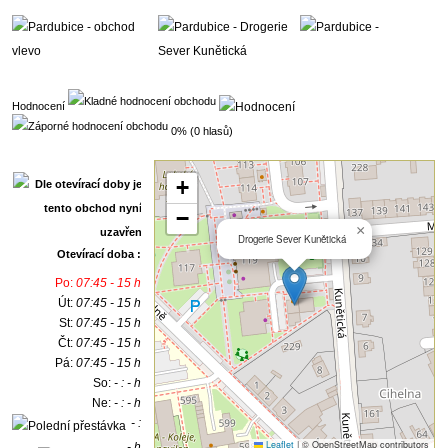
Hodnocení
0% (0 hlasů)
+
−
×
Drogerie Sever Kunětická
Otevírací doba :
Po:
07:45 - 15 h
Út:
07:45 - 15 h
St:
07:45 - 15 h
Čt:
07:45 - 15 h
Pá:
07:45 - 15 h
So:
- : - h
Ne:
- : - h
- :
Leaflet
|
© OpenStreetMap contributors
- h