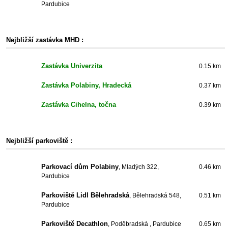
Pardubice
Nejbližší zastávka MHD :
Zastávka Univerzita
0.15 km
Zastávka Polabiny, Hradecká
0.37 km
Zastávka Cihelna, točna
0.39 km
Nejbližší parkoviště :
Parkovací dům Polabiny
, Mladých 322,
0.46 km
Pardubice
Parkoviště Lidl Bělehradská
, Bělehradská 548,
0.51 km
Pardubice
Parkoviště Decathlon
, Poděbradská , Pardubice
0.65 km