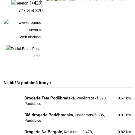
(+420)
777 259 820
Web obchodu
Poslat
email
Nejbližší podobné firmy :
Drogerie Teta Poděbradská
, Poděbradská 590,
0.67 km
Pardubice
DM drogerie Poděbradská
, Poděbradská 335,
0.81 km
Pardubice
Drogerie Na Pergole
, Kosmonautů 478,
0.82 km