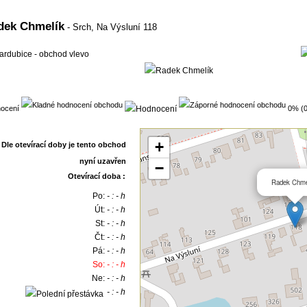
dek Chmelík
- Srch,
Na Výsluní 118
ocení
0% (0
+
−
Otevírací doba :
Radek Chme
Po:
- : - h
Út:
- : - h
St:
- : - h
Čt:
- : - h
Pá:
- : - h
So:
- : - h
Ne:
- : - h
- : - h