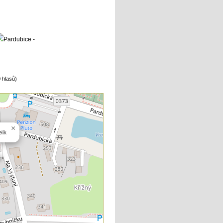
 hlasů)
×
lík