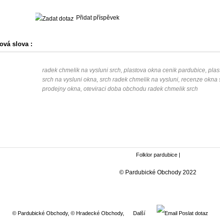
Přidat příspěvek
ová slova :
radek chmelik na vysluni srch, plastova okna cenik pardubice, pla
srch na vysluni okna, srch radek chmelik na vysluni, recenze okna s
prodejny okna, oteviraci doba obchodu radek chmelik srch
Folklor pardubice
|
© Pardubické Obchody 2022
© Pardubické Obchody
,
© Hradecké Obchody
,
Další
Poslat dotaz