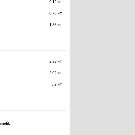
0.12 km
0.78 km
1.88 km
2.93 km
3.02 km
3.2 km
melík