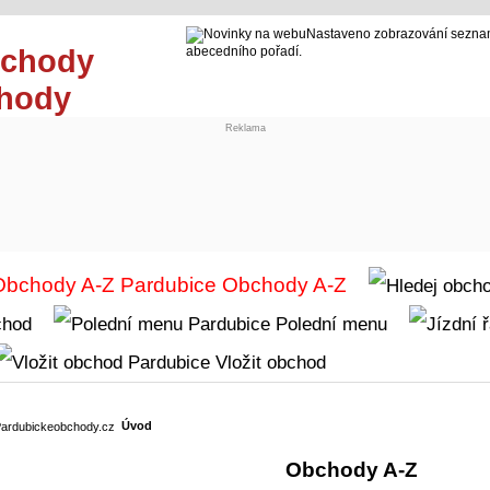
Nastaveno zobrazování seznam
abecedního pořadí.
chody
Reklama
Obchody A-Z
chod
Polední menu
Vložit obchod
Úvod
Obchody A-Z