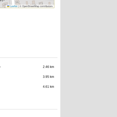
Leaflet
|
© OpenStreetMap contributors
e
2.46 km
3.95 km
4.61 km