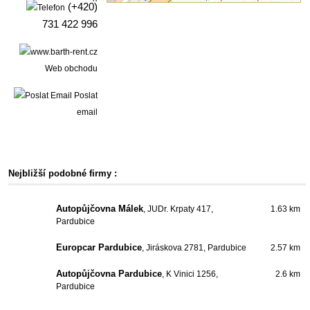
(+420)
731 422 996
Web obchodu
Poslat
email
Nejbližší podobné firmy :
Autopůjčovna Málek
, JUDr. Krpaty 417,
1.63 km
Pardubice
Europcar Pardubice
, Jiráskova 2781, Pardubice
2.57 km
Autopůjčovna Pardubice
, K Vinici 1256,
2.6 km
Pardubice