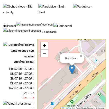
Hodnocení
0% (0 hlasů)
+
−
×
Barth Rent
Otevírací doba :
Po:
07:30 - 17:00 h
Út:
07:30 - 17:00 h
St:
07:30 - 17:00 h
Čt:
07:30 - 17:00 h
Pá:
07:30 - 17:00 h
So:
- : - h
Ne:
- : - h
- :
Leaflet
|
© OpenStreetMap contributors
- h