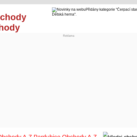
Přidány kategorie "Čerpací sta
Dětská herna".
chody
Reklama
Obchody A-Z