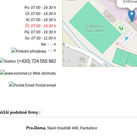
EVROmat
Po:
07:00 - 16:30 h
Út:
07:00 - 16:30 h
St:
07:00 - 16:30 h
Čt:
07:00 - 16:30 h
Pá:
07:00 - 16:30 h
So:
07:30 - 11:00 h
Ne:
- : - h
- : - h
(+420) 724 555 862
Web obchodu
Poslat email
bližší podobné firmy :
Pro-Doma
, Staré Hradiště 488, Pardubice