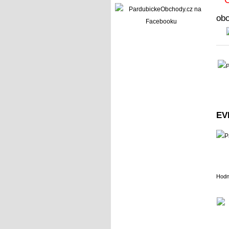
ob
EV
Hodn