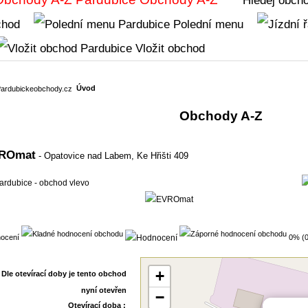
chod
Polední menu
Vložit obchod
Úvod
Obchody A-Z
ROmat
- Opatovice nad Labem,
Ke Hřišti 409
ocení
0% (0
+
−
Otevírací doba :