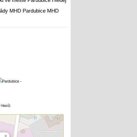
Hledej
MHD
 hlasů)
×