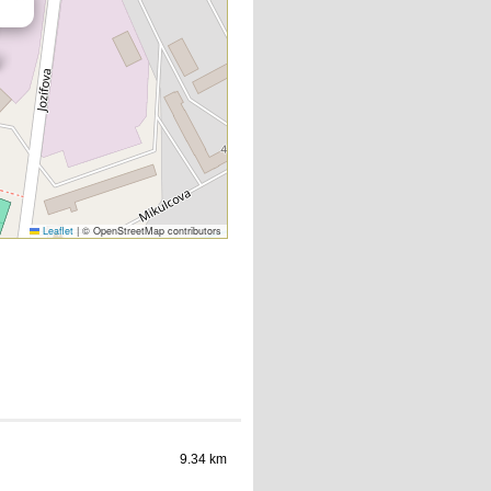
Leaflet
|
© OpenStreetMap contributors
9.34 km