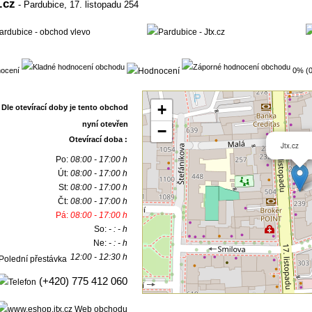
.cz
- Pardubice,
17. listopadu 254
ocení
0% (0
+
−
Otevírací doba :
Jtx.cz
Po:
08:00 - 17:00 h
Út:
08:00 - 17:00 h
St:
08:00 - 17:00 h
Čt:
08:00 - 17:00 h
Pá:
08:00 - 17:00 h
So:
- : - h
Ne:
- : - h
12:00 - 12:30 h
(+420) 775 412 060
Web obchodu