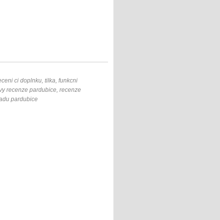
ni ci doplnku, tilka, funkcni
vy recenze pardubice, recenze
padu pardubice