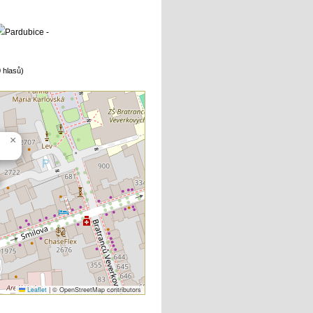
 hlasů)
×
Leaflet
|
© OpenStreetMap contributors