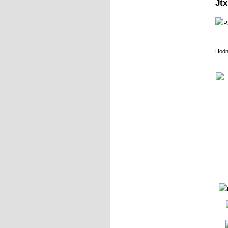
Jtx
Hodn