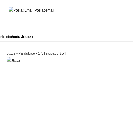
Poslat email
rie obchodu Jtx.cz :
Jtx.cz - Pardubice - 17. listopadu 254