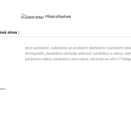
Přidat příspěvek
ová slova :
jtxcz pardubice, zabyvame se prodejem damskeho i panskeho oblece
termopradlo, pardubice obchody obleceni, pardubice a odevy, ode
pardubice odevy, pardubice cena odevy, obchody na ulici 17 listo
lama