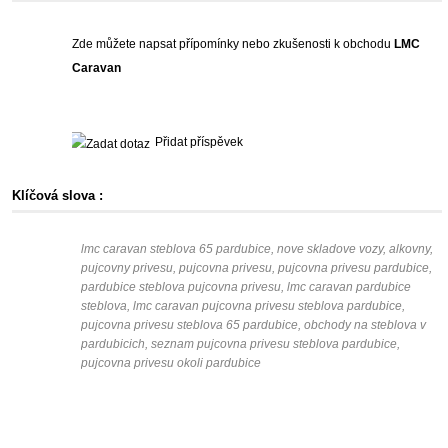
Zde můžete napsat přípomínky nebo zkušenosti k obchodu
LMC
Caravan
Přidat příspěvek
Klíčová slova :
lmc caravan steblova 65 pardubice, nove skladove vozy, alkovny,
pujcovny privesu, pujcovna privesu, pujcovna privesu pardubice,
pardubice steblova pujcovna privesu, lmc caravan pardubice
steblova, lmc caravan pujcovna privesu steblova pardubice,
pujcovna privesu steblova 65 pardubice, obchody na steblova v
pardubicich, seznam pujcovna privesu steblova pardubice,
pujcovna privesu okoli pardubice