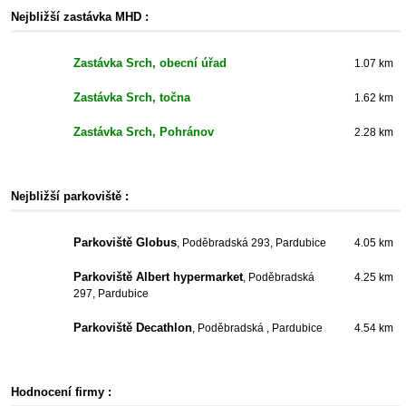
Nejbližší zastávka MHD :
Zastávka Srch, obecní úřad
1.07 km
Zastávka Srch, točna
1.62 km
Zastávka Srch, Pohránov
2.28 km
Nejbližší parkoviště :
Parkoviště Globus
, Poděbradská 293, Pardubice
4.05 km
Parkoviště Albert hypermarket
, Poděbradská
4.25 km
297, Pardubice
Parkoviště Decathlon
, Poděbradská , Pardubice
4.54 km
Hodnocení firmy :