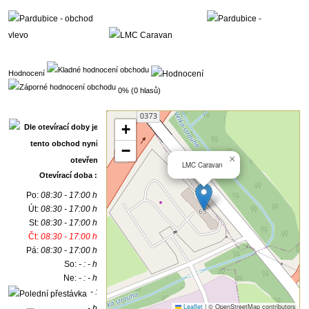
Hodnocení
0% (0 hlasů)
+
−
×
LMC Caravan
Otevírací doba :
Po:
08:30 - 17:00 h
Út:
08:30 - 17:00 h
St:
08:30 - 17:00 h
Čt:
08:30 - 17:00 h
Pá:
08:30 - 17:00 h
So:
- : - h
Ne:
- : - h
- :
Leaflet
|
© OpenStreetMap contributors
- h