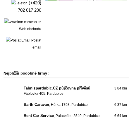
(+420)
702 017 296
Web obchodu
Poslat
email
Nejbližší podobné firmy :
Tahnizpardubic.CZ půjčovna přívěsů
,
3.84 km
Fáblovka 405, Pardubice
Barth Caravan
, Hůrka 1798, Pardubice
6.37 km
Rent Car Service
, Palackého 2549, Pardubice
6.64 km