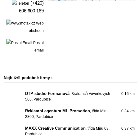
(+420)
606 600 169
Web
obchodu
Poslat
email
Nejbližší podobné firmy :
DTP studio Formanová
, Bratranců Veverkových
0.16 km
566, Pardubice
Reklamní agentura ML Promotion
, třída Míru
0.34 km
2800, Pardubice
MAXX Creative Communication
, třída Míru 68,
0.37 km
Pardubice