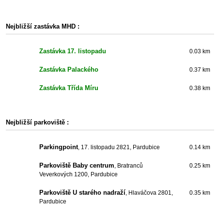
Nejbližší zastávka MHD :
Zastávka 17. listopadu
0.03 km
Zastávka Palackého
0.37 km
Zastávka Třída Míru
0.38 km
Nejbližší parkoviště :
Parkingpoint
, 17. listopadu 2821, Pardubice
0.14 km
Parkoviště Baby centrum
, Bratranců
0.25 km
Veverkových 1200, Pardubice
Parkoviště U starého nadraží
, Hlaváčova 2801,
0.35 km
Pardubice