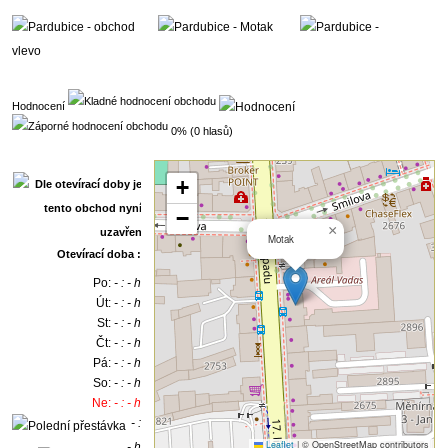
Hodnocení
0% (0 hlasů)
+
−
×
Motak
Otevírací doba :
Po:
- : - h
Út:
- : - h
St:
- : - h
Čt:
- : - h
Pá:
- : - h
So:
- : - h
Ne:
- : - h
- :
Leaflet
|
© OpenStreetMap contributors
- h