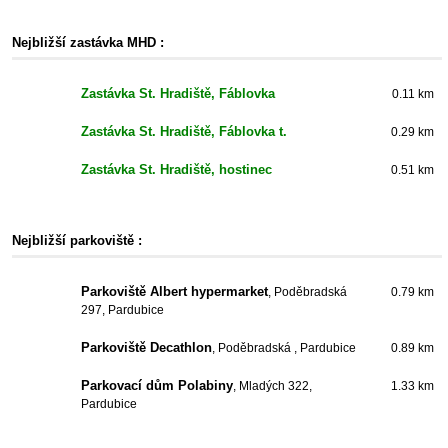
Nejbližší zastávka MHD :
Zastávka St. Hradiště, Fáblovka
0.11 km
Zastávka St. Hradiště, Fáblovka t.
0.29 km
Zastávka St. Hradiště, hostinec
0.51 km
Nejbližší parkoviště :
Parkoviště Albert hypermarket
, Poděbradská
0.79 km
297, Pardubice
Parkoviště Decathlon
, Poděbradská , Pardubice
0.89 km
Parkovací dům Polabiny
, Mladých 322,
1.33 km
Pardubice