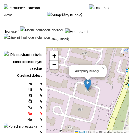
Hodnocení
0% (0 hlasů)
+
−
×
Autojeřáby Kubový
Otevírací doba :
Po:
- : - h
Út:
- : - h
St:
- : - h
Čt:
- : - h
Pá:
- : - h
So:
- : - h
Ne:
- : - h
- :
Leaflet
|
© OpenStreetMap contributors
- h