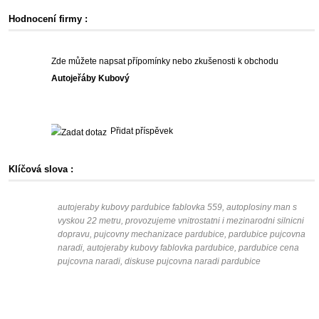
Hodnocení firmy :
Zde můžete napsat přípomínky nebo zkušenosti k obchodu
Autojeřáby Kubový
Přidat příspěvek
Klíčová slova :
autojeraby kubovy pardubice fablovka 559, autoplosiny man s
vyskou 22 metru, provozujeme vnitrostatni i mezinarodni silnicni
dopravu, pujcovny mechanizace pardubice, pardubice pujcovna
naradi, autojeraby kubovy fablovka pardubice, pardubice cena
pujcovna naradi, diskuse pujcovna naradi pardubice