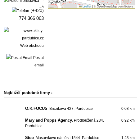
Leaflet
|
© OpenStreetMap contributors
- h
(+420)
774 366 063
Web obchodu
Poslat
email
Nejbližší podobné firmy :
O.K.FOCUS
, Brožíkova 427, Pardubice
0.08 km
Mary and Popps Agency
, Prodloužená 234,
0.92 km
Pardubice
Step
, Masarykovo náměstí 1544, Pardubice
1.43 km