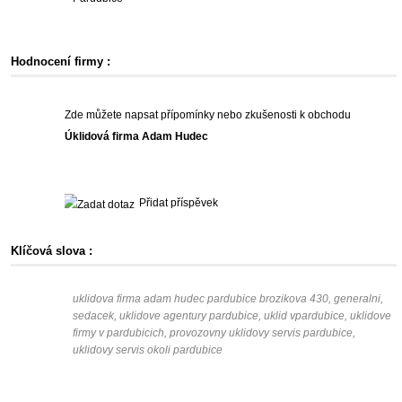
Hodnocení firmy :
Zde můžete napsat přípomínky nebo zkušenosti k obchodu
Úklidová firma Adam Hudec
Přidat příspěvek
Klíčová slova :
uklidova firma adam hudec pardubice brozikova 430, generalni,
sedacek, uklidove agentury pardubice, uklid vpardubice, uklidove
firmy v pardubicich, provozovny uklidovy servis pardubice,
uklidovy servis okoli pardubice