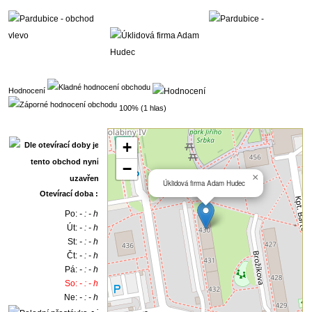
Hodnocení
100% (1 hlas)
+
−
×
Úklidová firma Adam Hudec
Otevírací doba :
Po:
- : - h
Út:
- : - h
St:
- : - h
Čt:
- : - h
Pá:
- : - h
So:
- : - h
Ne:
- : - h
- :