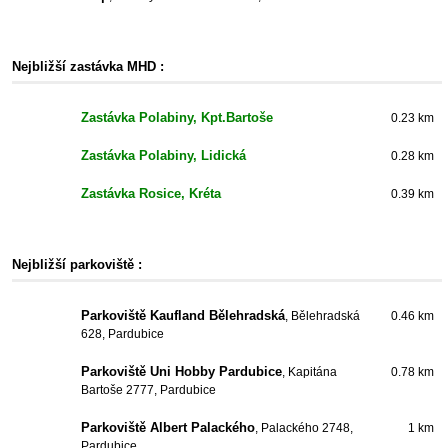
Nejbližší zastávka MHD :
Zastávka Polabiny, Kpt.Bartoše
0.23 km
Zastávka Polabiny, Lidická
0.28 km
Zastávka Rosice, Kréta
0.39 km
Nejbližší parkoviště :
Parkoviště Kaufland Bělehradská
, Bělehradská
0.46 km
628, Pardubice
Parkoviště Uni Hobby Pardubice
, Kapitána
0.78 km
Bartoše 2777, Pardubice
Parkoviště Albert Palackého
, Palackého 2748,
1 km
Pardubice