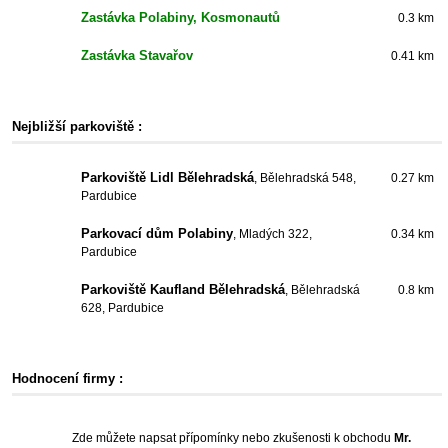
Zastávka Polabiny, Kosmonautů
0.3 km
Zastávka Stavařov
0.41 km
Nejbližší parkoviště :
Parkoviště Lidl Bělehradská
, Bělehradská 548,
0.27 km
Pardubice
Parkovací dům Polabiny
, Mladých 322,
0.34 km
Pardubice
Parkoviště Kaufland Bělehradská
, Bělehradská
0.8 km
628, Pardubice
Hodnocení firmy :
Zde můžete napsat přípomínky nebo zkušenosti k obchodu
Mr.