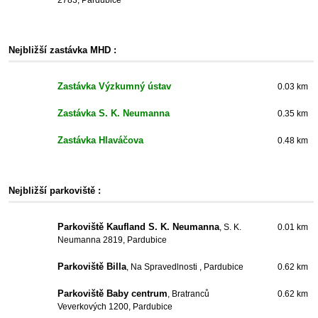
2783, Pardubice
Nejbližší zastávka MHD :
Zastávka Výzkumný ústav
0.03 km
Zastávka S. K. Neumanna
0.35 km
Zastávka Hlaváčova
0.48 km
Nejbližší parkoviště :
Parkoviště Kaufland S. K. Neumanna
, S. K.
0.01 km
Neumanna 2819, Pardubice
Parkoviště Billa
, Na Spravedlnosti , Pardubice
0.62 km
Parkoviště Baby centrum
, Bratranců
0.62 km
Veverkových 1200, Pardubice