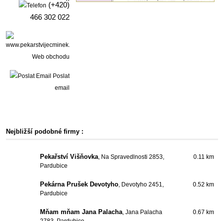
(+420)
466 302 022
Web obchodu
Poslat
email
Nejbližší podobné firmy :
Pekařství Višňovka
, Na Spravedlnosti 2853,
0.11 km
Pardubice
Pekárna Prušek Devotyho
, Devotyho 2451,
0.52 km
Pardubice
Mňam mňam Jana Palacha
, Jana Palacha
0.67 km